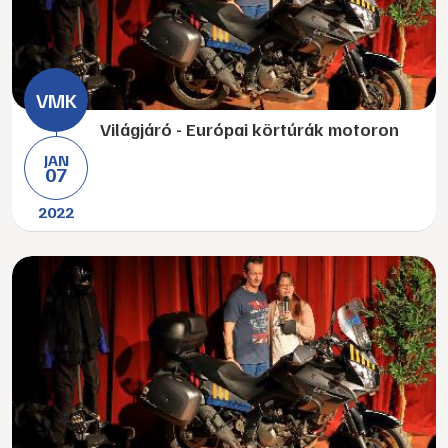
Világjáró - Európai körtúrák motoron
JAN
07
2022