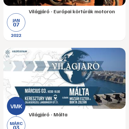
Világjáró - Európai körtúrák motoron
JAN
07
2022
Világjáró - Málta
MÁRC
03