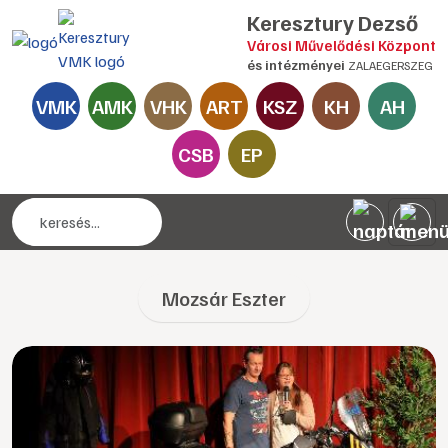
Keresztury Dezső
Városi Művelődési Központ
és intézményei
ZALAEGERSZEG
VMK
AMK
VHK
ART
KSZ
KH
AH
CSB
EP
Mozsár Eszter