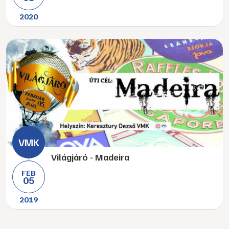
2020
Világjáró - Madeira
FEB
05
2019