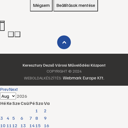
Mégsem
Beállítások mentése
›
Keresztury Dezső Városi Művelődési Központ
COPYRIGHT © 2024
Webmark Europe Kft.
WEBOLDALKÉSZÍTÉS:
Prev
Next
2026
Hé
Ke
Sze
Csü
Pé
Szo
Va
1
2
3
4
5
6
7
8
9
10
11
12
13
14
15
16