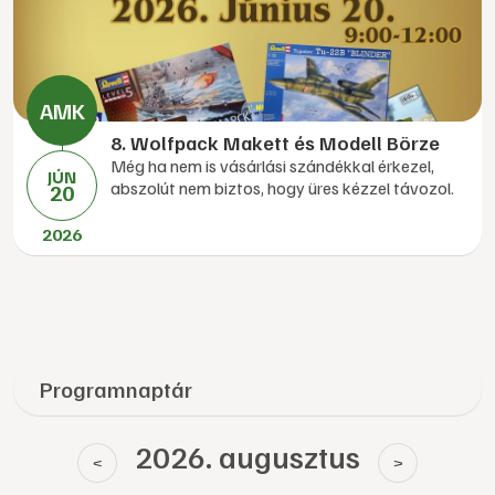
8. Wolfpack Makett és Modell Börze
Még ha nem is vásárlási szándékkal érkezel,
JÚN
abszolút nem biztos, hogy üres kézzel távozol.
20
2026
Programnaptár
2026. augusztus
<
>