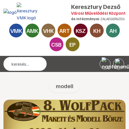
Keresztury Dezső
Városi Művelődési Központ
és intézményei
ZALAEGERSZEG
VMK
AMK
VHK
ART
KSZ
KH
AH
CSB
EP
modell