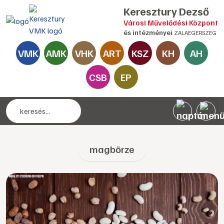
Keresztury Dezső
Városi Művelődési Központ
és intézményei
ZALAEGERSZEG
VMK
AMK
VHK
ART
KSZ
KH
AH
CSB
EP
magbörze