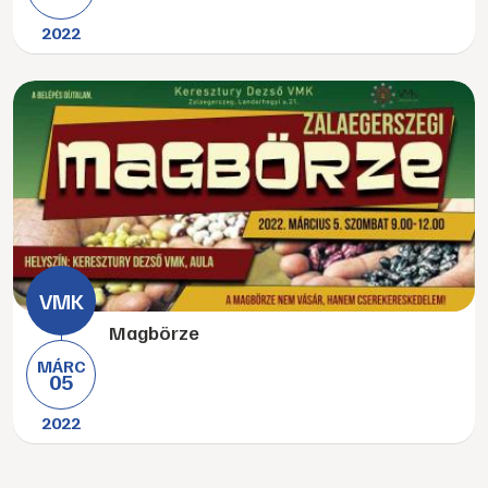
2022
Magbörze
MÁRC
05
2022