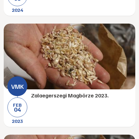
2024
Zalaegerszegi Magbörze 2023.
FEB
04
2023