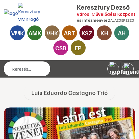
Keresztury Dezső
Városi Művelődési Központ
és intézményei
ZALAEGERSZEG
VMK
AMK
VHK
ART
KSZ
KH
AH
CSB
EP
Luis Eduardo Castagno Trió