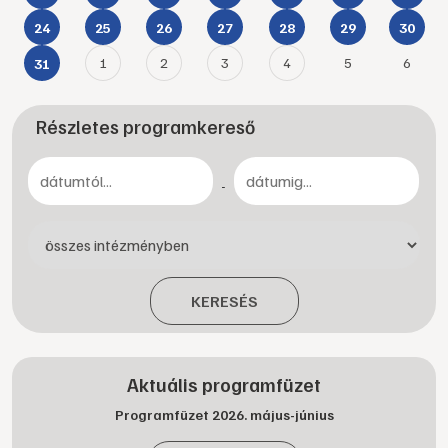
24
25
26
27
28
29
30
1
2
3
4
5
6
31
Részletes programkereső
-
KERESÉS
Aktuális programfüzet
Programfüzet 2026. május-június