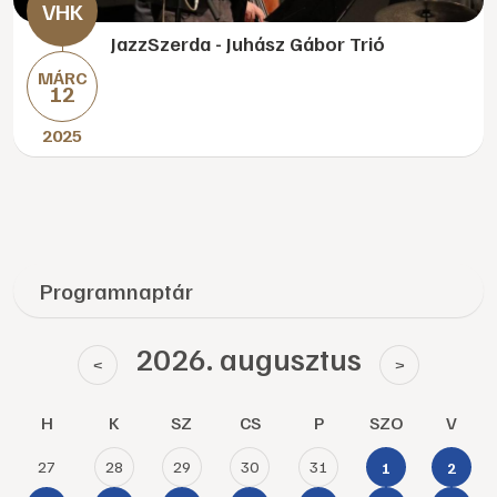
JazzSzerda - Juhász Gábor Trió
MÁRC
12
2025
Programnaptár
2026. augusztus
<
>
H
K
SZ
CS
P
SZO
V
27
28
29
30
31
1
2