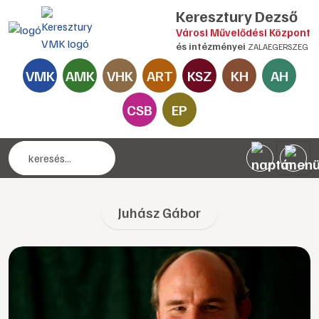
Keresztury Dezső
Városi Művelődési Központ
és intézményei
ZALAEGERSZEG
VMK
AMK
VHK
ART
KSZ
KH
AH
CSB
EP
Juhász Gábor