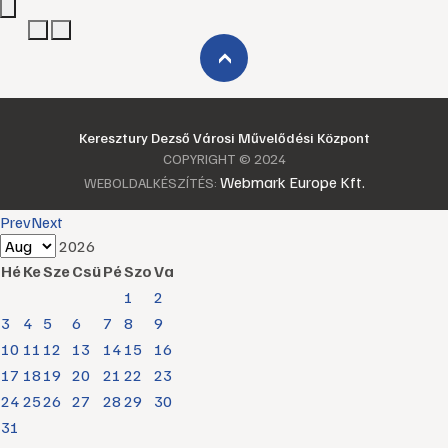
›
Keresztury Dezső Városi Művelődési Központ
COPYRIGHT © 2024
Webmark Europe Kft.
WEBOLDALKÉSZÍTÉS:
Prev
Next
2026
Hé
Ke
Sze
Csü
Pé
Szo
Va
1
2
3
4
5
6
7
8
9
10
11
12
13
14
15
16
17
18
19
20
21
22
23
24
25
26
27
28
29
30
31