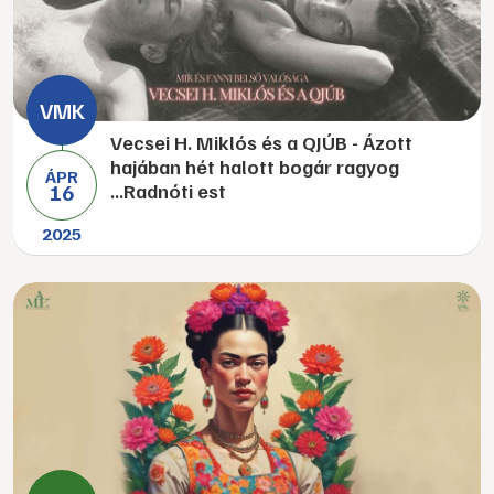
Vecsei H. Miklós és a QJÚB - Ázott
hajában hét halott bogár ragyog
ÁPR
16
...Radnóti est
2025