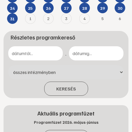
24
25
26
27
28
29
30
1
2
3
4
5
6
31
Részletes programkereső
-
KERESÉS
Aktuális programfüzet
Programfüzet 2026. május-június