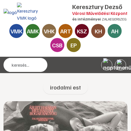
Keresztury Dezső
Városi Művelődési Központ
és intézményei
ZALAEGERSZEG
VMK
AMK
VHK
ART
KSZ
KH
AH
CSB
EP
irodalmi est