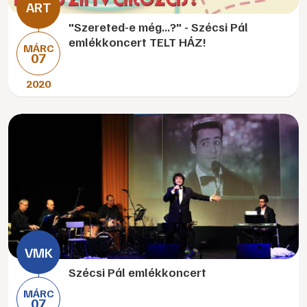
"Szereted-e még...?" - Szécsi Pál
emlékkoncert TELT HÁZ!
MÁRC
07
2020
Szécsi Pál emlékkoncert
MÁRC
07