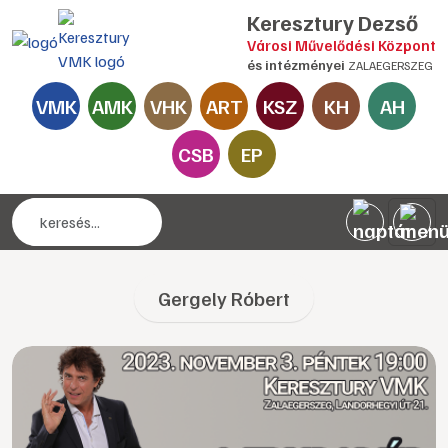
Keresztury Dezső
Városi Művelődési Központ
és intézményei
ZALAEGERSZEG
VMK
AMK
VHK
ART
KSZ
KH
AH
CSB
EP
Gergely Róbert