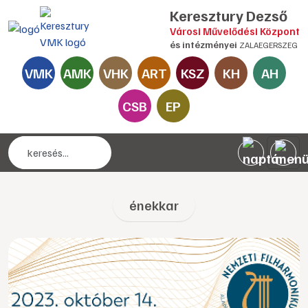
Keresztury Dezső
Városi Művelődési Központ
és intézményei
ZALAEGERSZEG
VMK
AMK
VHK
ART
KSZ
KH
AH
CSB
EP
énekkar