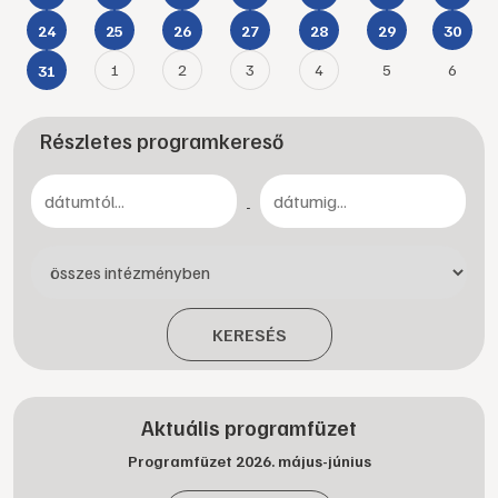
24
25
26
27
28
29
30
1
2
3
4
5
6
31
Részletes programkereső
-
KERESÉS
Aktuális programfüzet
Programfüzet 2026. május-június