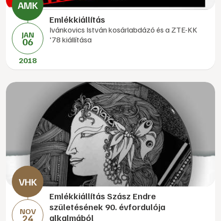
Emlékkiállítás
Ivánkovics István kosárlabdázó és a ZTE-KK
JAN
'78 kiállítása
06
2018
Emlékkiállítás Szász Endre
születésének 90. évfordulója
NOV
24
alkalmából