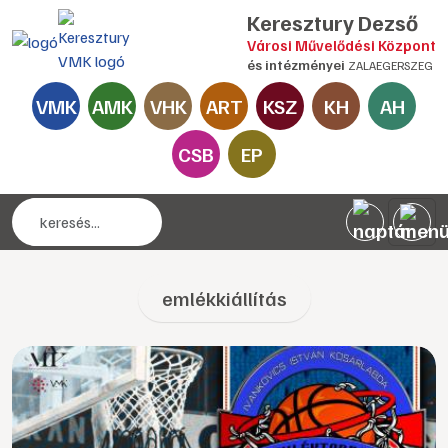
Keresztury Dezső
Városi Művelődési Központ
és intézményei
ZALAEGERSZEG
VMK
AMK
VHK
ART
KSZ
KH
AH
CSB
EP
emlékkiállítás