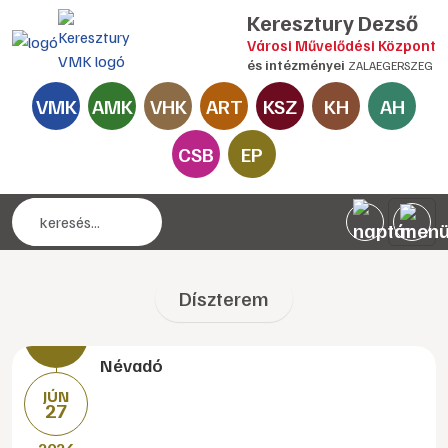
Keresztury Dezső
Városi Művelődési Központ
és intézményei
ZALAEGERSZEG
VMK
AMK
VHK
ART
KSZ
KH
AH
CSB
EP
Díszterem
Névadó
JÚN
27