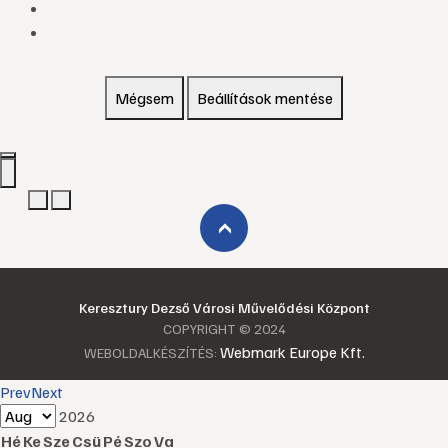
Mégsem
Beállítások mentése
›
Keresztury Dezső Városi Művelődési Központ
COPYRIGHT © 2024
Webmark Europe Kft.
WEBOLDALKÉSZÍTÉS:
Prev
Next
2026
Hé
Ke
Sze
Csü
Pé
Szo
Va