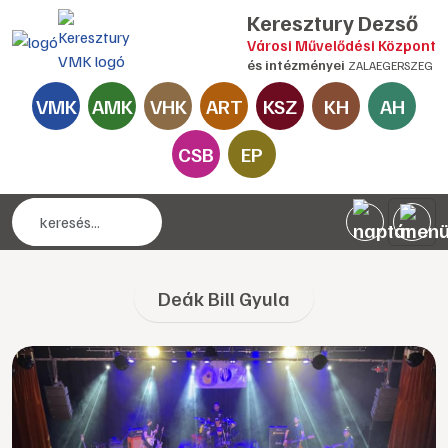
Keresztury Dezső
Városi Művelődési Központ
és intézményei
ZALAEGERSZEG
VMK
AMK
VHK
ART
KSZ
KH
AH
CSB
EP
Deák Bill Gyula