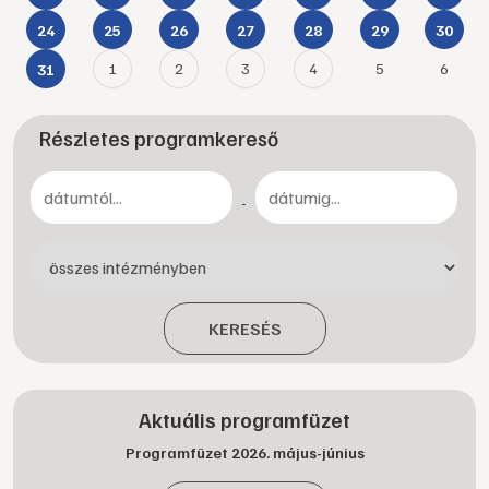
24
25
26
27
28
29
30
1
2
3
4
5
6
31
Részletes programkereső
-
KERESÉS
Aktuális programfüzet
Programfüzet 2026. május-június