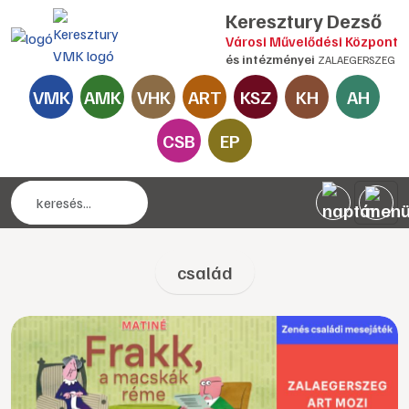
Keresztury Dezső
Városi Művelődési Központ
és intézményei
ZALAEGERSZEG
VMK
AMK
VHK
ART
KSZ
KH
AH
CSB
EP
család