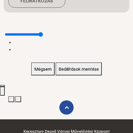
FELIRATKOZÁS
Mégsem
Beállítások mentése
›
Keresztury Dezső Városi Művelődési Központ