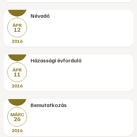
Névadó
ÁPR
12
2016
Házassági évforduló
ÁPR
11
2016
Bemutatkozás
MÁRC
26
2016