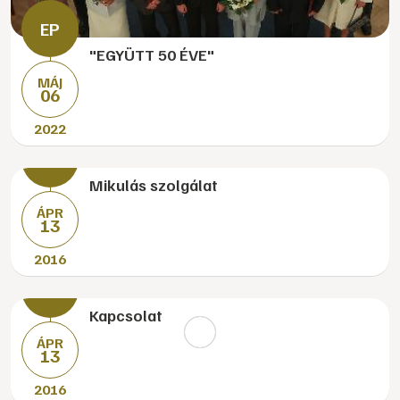
"EGYÜTT 50 ÉVE"
MÁJ
06
2022
Mikulás szolgálat
ÁPR
13
2016
Kapcsolat
ÁPR
13
2016