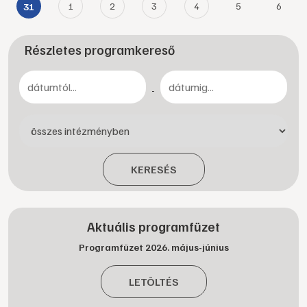
1
2
3
4
5
6
31
Részletes programkereső
-
KERESÉS
Aktuális programfüzet
Programfüzet 2026. május-június
LETÖLTÉS