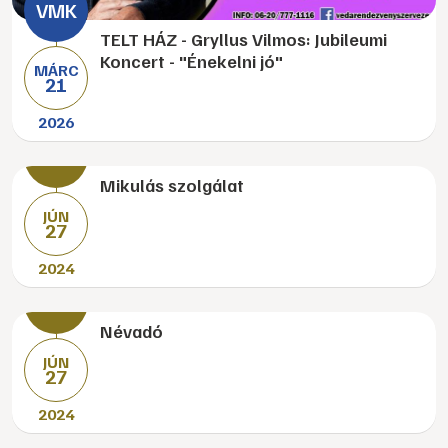
TELT HÁZ - Gryllus Vilmos: Jubileumi
Koncert - "Énekelni jó"
MÁRC
21
2026
Mikulás szolgálat
JÚN
27
2024
Névadó
JÚN
27
2024