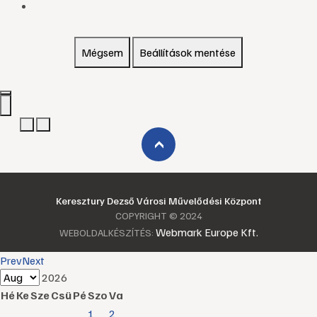
Mégsem
Beállítások mentése
›
Keresztury Dezső Városi Művelődési Központ
COPYRIGHT © 2024
Webmark Europe Kft.
WEBOLDALKÉSZÍTÉS:
Prev
Next
2026
Hé
Ke
Sze
Csü
Pé
Szo
Va
1
2