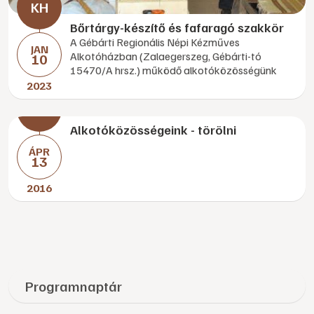
Bőrtárgy-készítő és fafaragó szakkör
A Gébárti Regionális Népi Kézműves
JAN
Alkotóházban (Zalaegerszeg, Gébárti-tó
10
15470/A hrsz.) működő alkotóközösségünk
2023
Alkotóközösségeink - törölni
ÁPR
13
2016
Programnaptár