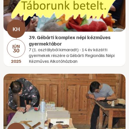
39. Gébárti komplex népi kézműves
gyermektábor
JÚN
30
7 (1. osztályból kimaradt) - 14 év közötti
gyermekek részére a Gébárti Regionális Népi
2025
Kézműves Alkotóházban