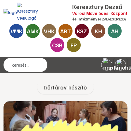
Keresztury Dezső
Városi Művelődési Központ
és intézményei
ZALAEGERSZEG
VMK
AMK
VHK
ART
KSZ
KH
AH
CSB
EP
bőrtárgy-készítő