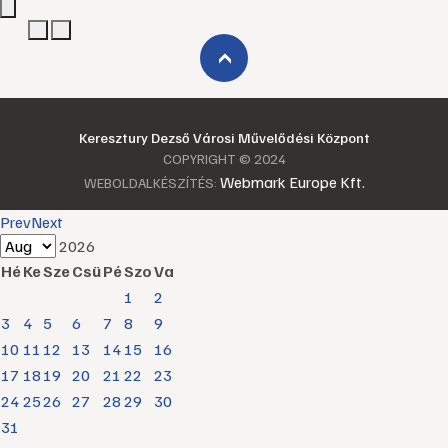
›
Keresztury Dezső Városi Művelődési Központ
COPYRIGHT © 2024
Webmark Europe Kft.
WEBOLDALKÉSZÍTÉS:
Prev
Next
2026
Hé
Ke
Sze
Csü
Pé
Szo
Va
1
2
3
4
5
6
7
8
9
10
11
12
13
14
15
16
17
18
19
20
21
22
23
24
25
26
27
28
29
30
31