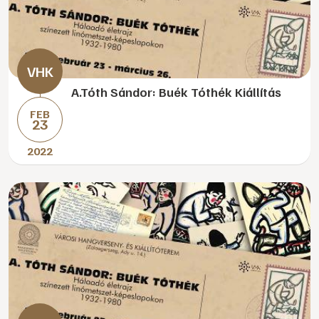
A.Tóth Sándor: Buék Tóthék Kiállítás
FEB
23
2022