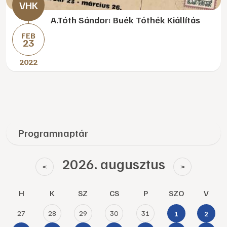
A.Tóth Sándor: Buék Tóthék Kiállítás
FEB
23
2022
Programnaptár
2026. augusztus
<
>
H
K
SZ
CS
P
SZO
V
27
28
29
30
31
1
2