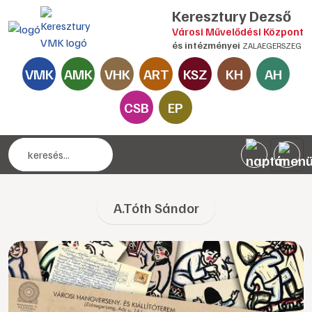
Keresztury Dezső
Városi Művelődési Központ
és intézményei
ZALAEGERSZEG
VMK
AMK
VHK
ART
KSZ
KH
AH
CSB
EP
A.Tóth Sándor