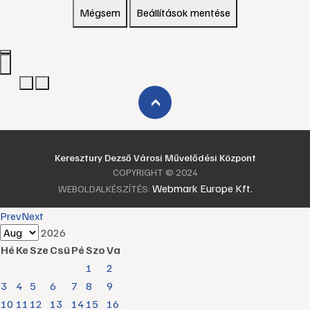
Mégsem
Beállítások mentése
›
Keresztury Dezső Városi Művelődési Központ
COPYRIGHT © 2024
Webmark Europe Kft.
WEBOLDALKÉSZÍTÉS:
Prev
Next
2026
Hé
Ke
Sze
Csü
Pé
Szo
Va
1
2
3
4
5
6
7
8
9
10
11
12
13
14
15
16