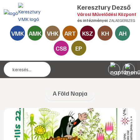
Keresztury Dezső
Városi Művelődési Központ
és intézményei
ZALAEGERSZEG
VMK
AMK
VHK
ART
KSZ
KH
AH
CSB
EP
A Föld Napja