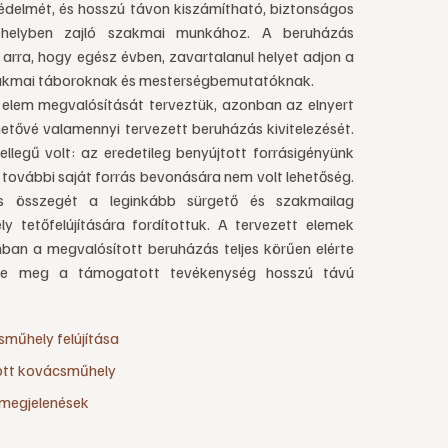
védelmét, és hosszú távon kiszámítható, biztonságos
űhelyben zajló szakmai munkához. A beruházás
rra, hogy egész évben, zavartalanul helyet adjon a
zakmai táboroknak és mesterségbemutatóknak.
i elem megvalósítását terveztük, azonban az elnyert
tővé valamennyi tervezett beruházás kivitelezését.
llegű volt: az eredetileg benyújtott forrásigényünk
 további saját forrás bevonására nem volt lehetőség.
s összegét a leginkább sürgető és szakmailag
y tetőfelújítására fordítottuk. A tervezett elemek
ban a megvalósított beruházás teljes körűen elérte
tette meg a támogatott tevékenység hosszú távú
műhely felújítása
ott kovácsműhely
egjelenések