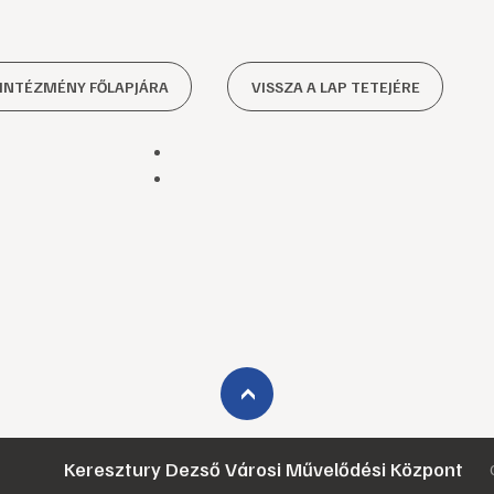
 INTÉZMÉNY FŐLAPJÁRA
VISSZA A LAP TETEJÉRE
›
Keresztury Dezső Városi Művelődési Központ