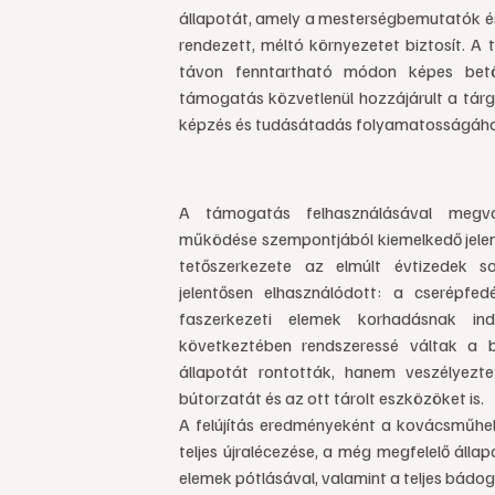
állapotát, amely a mesterségbemutatók é
rendezett, méltó környezetet biztosít. A
távon fenntartható módon képes betöl
támogatás közvetlenül hozzájárult a tá
képzés és tudásátadás folyamatosságáho
A támogatás felhasználásával megval
működése szempontjából kiemelkedő jele
tetőszerkezete az elmúlt évtizedek s
jelentősen elhasználódott: a cserépfe
faszerkezeti elemek korhadásnak in
következtében rendszeressé váltak a 
állapotát rontották, hanem veszélyezte
bútorzatát és az ott tárolt eszközöket is.
A felújítás eredményeként a kovácsműhely
teljes újralécezése, a még megfelelő állap
elemek pótlásával, valamint a teljes bádog