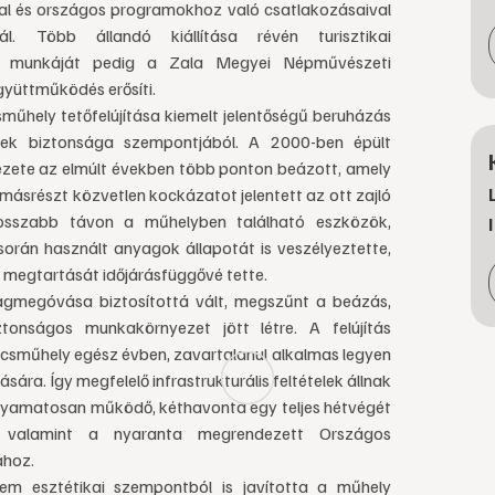
ival és országos programokhoz való csatlakozásaival
ál. Több állandó kiállítása révén turisztikai
ai munkáját pedig a Zala Megyei Népművészeti
együttműködés erősíti.
űhely tetőfelújítása kiemelt jelentőségű beruházás
ek biztonsága szempontjából. A 2000-ben épült
ete az elmúlt években több ponton beázott, amely
 másrészt közvetlen kockázatot jelentett az ott zajló
osszabb távon a műhelyben található eszközök,
orán használt anyagok állapotát is veszélyeztette,
megtartását időjárásfüggővé tette.
llagmegóvása biztosítottá vált, megszűnt a beázás,
ztonságos munkakörnyezet jött létre. A felújítás
ácsműhely egész évben, zavartalanul alkalmas legyen
a. Így megfelelő infrastrukturális feltételek állnak
olyamatosan működő, kéthavonta egy teljes hétvégét
, valamint a nyaranta megrendezett Országos
ához.
em esztétikai szempontból is javította a műhely