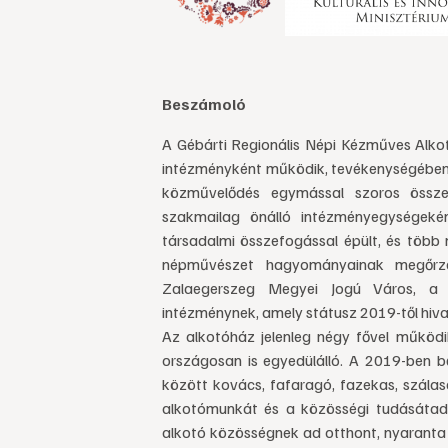
Beszámoló
A Gébárti Regionális Népi Kézműves Alkot
intézményként működik, tevékenységében
közművelődés egymással szoros össz
szakmailag önálló intézményegységek
társadalmi összefogással épült, és több
népművészet hagyományainak megőrzésé
Zalaegerszeg Megyei Jogú Város, a ke
intézménynek, amely státusz 2019-től hivat
Az alkotóház jelenleg négy fővel működi
országosan is egyedülálló. A 2019-ben 
között kovács, fafaragó, fazekas, szálas
alkotómunkát és a közösségi tudásátad
alkotó közösségnek ad otthont, nyaranta g