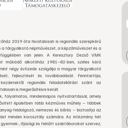
óház 2019 óta hivatalosan is regionális szerepkörű
 a tárgyalkotó népművészet, a képzőművészet és a
efüggésben van jelen. A Keresztury Dezső VMK
ént működő alkotóház 1981–82-ben, széles körű
 mint négy évtizede szolgálja a magyar tárgyalkotó
t, fejlesztését és továbbadását. Fenntartója,
zdetektől regionális feladatellátást szánt az
alosan is megerősítésre került.
k, folyamatos, mindennapos nyitvatartással, amely
bővített épületben több kézműves műhely – többek
anyag-feldolgozó, nemezes és bőrös – biztosítja az
ást minden korosztály számára. Az intézmény hét
yermek-, ifjúsági és felnőtt szaktáborokat szervez,