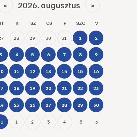
2026. augusztus
<
>
H
K
SZ
CS
P
SZO
V
27
28
29
30
31
1
2
3
4
5
6
7
8
9
10
11
12
13
14
15
16
17
18
19
20
21
22
23
24
25
26
27
28
29
30
31
1
2
3
4
5
6