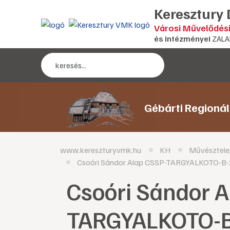
Keresztury
Városi Művelődés
és intézményei
ZALA
Gébárti Regioná
www.kereszturyvmk.hu
KH
Művésztele
Csoóri Sándor Alap CSSP-TARGYALKOTO-B
Csoóri Sándor 
TARGYALKOTO-