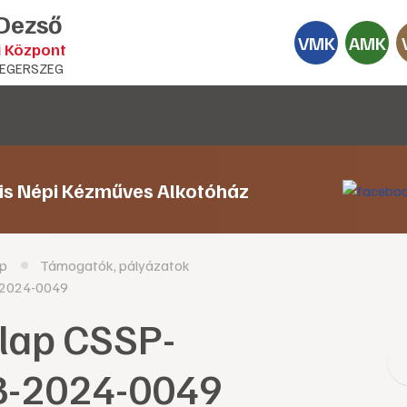
 Dezső
VMK
AMK
i Központ
EGERSZEG
lis Népi Kézműves Alkotóház
p
Támogatók, pályázatok
-2024-0049
Alap CSSP-
B-2024-0049