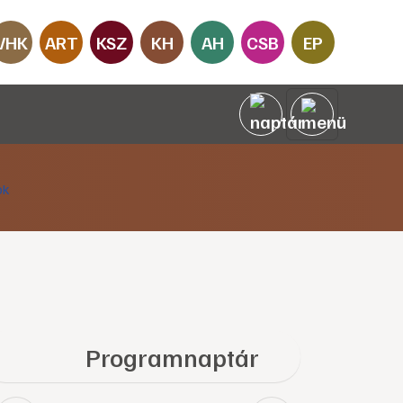
VHK
ART
KSZ
KH
AH
CSB
EP
Programnaptár