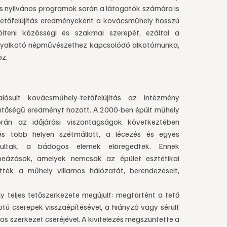
s nyilvános programok során a látogatók számára is
 tetőfelújítás eredményeként a kovácsműhely hosszú
teni közösségi és szakmai szerepét, ezáltal a
rgyalkotó népművészethez kapcsolódó alkotómunka,
z.
ósult kovácsműhely-tetőfelújítás az intézmény
ntőségű eredményt hozott. A 2000-ben épült műhely
orán az időjárási viszontagságok következtében
dés több helyen szétmállott, a lécezés és egyes
dultak, a bádogos elemek elöregedtek. Ennek
beázások, amelyek nemcsak az épület esztétikai
tték a műhely villamos hálózatát, berendezéseit,
 teljes tetőszerkezete megújult: megtörtént a tető
otú cserepek visszaépítésével, a hiányzó vagy sérült
os szerkezet cseréjével. A kivitelezés megszüntette a