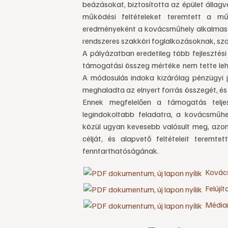
beázásokat, biztosította az épület állag
működési feltételeket teremtett a m
eredményeként a kovácsműhely alkalmas a
rendszeres szakköri foglalkozásoknak, s
A pályázatban eredetileg több fejlesztés
támogatási összeg mértéke nem tette lehe
A módosulás indoka kizárólag pénzügyi je
meghaladta az elnyert forrás összegét, és
Ennek megfelelően a támogatás telje
legindokoltabb feladatra, a kovácsműhel
közül ugyan kevesebb valósult meg, azon
célját, és alapvető feltételeit terem
fenntarthatóságának.
Kovács
Felújít
Médiam