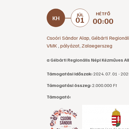
HÉTFŐ
JÚL
01
00:00
Csoóri Sándor Alap
,
Gébárti Regioná
VMK
,
pályázat
,
Zalaegerszeg
a Gébárti Regionális Népi Kézműves
Támogatási időszak:
2024. 07. 01 - 2025
Támogatási összeg:
2.000.000 Ft
Támogató: