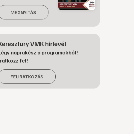
MEGNYITÁS
Keresztury VMK hírlevél
Légy naprakész a programokból!
Iratkozz fel!
FELIRATKOZÁS