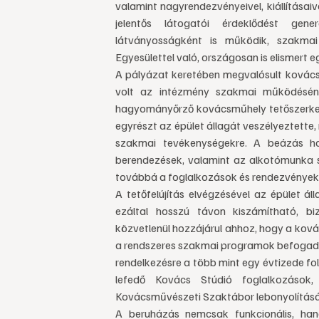
valamint nagyrendezvényeivel, kiállítása
jelentős látogatói érdeklődést gener
látványosságként is működik, szakm
Egyesülettel való, országosan is elismert 
A pályázat keretében megvalósult kovácsm
volt az intézmény szakmai működésén
hagyományőrző kovácsműhely tetőszerkez
egyrészt az épület állagát veszélyeztette,
szakmai tevékenységekre. A beázás h
berendezések, valamint az alkotómunka s
továbbá a foglalkozások és rendezvények 
A tetőfelújítás elvégzésével az épület á
ezáltal hosszú távon kiszámítható, bi
közvetlenül hozzájárul ahhoz, hogy a kov
a rendszeres szakmai programok befogadásár
rendelkezésre a több mint egy évtizede f
lefedő Kovács Stúdió foglalkozások
Kovácsművészeti Szaktábor lebonyolítás
A beruházás nemcsak funkcionális, han