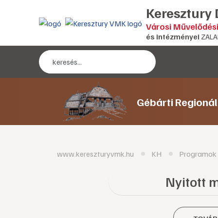
Keresztury
Városi Művelődés
és intézményei
ZALA
Gébárti Regioná
www.kereszturyvmk.hu
KH
Programok
Nyitott 