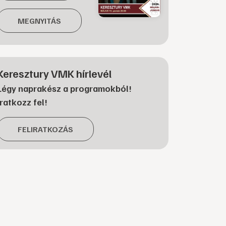
MEGNYITÁS
Keresztury VMK hírlevél
Légy naprakész a programokból!
Iratkozz fel!
FELIRATKOZÁS