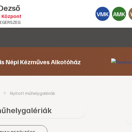
 Dezső
VMK
AMK
i Központ
EGERSZEG
lis Népi Kézműves Alkotóház
Nyitott műhelygalériák
műhelygalériák