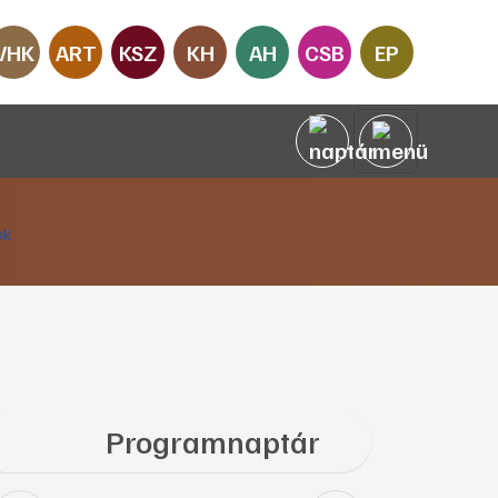
VHK
ART
KSZ
KH
AH
CSB
EP
Programnaptár