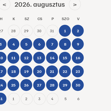
2026. augusztus
<
>
H
K
SZ
CS
P
SZO
V
27
28
29
30
31
1
2
3
4
5
6
7
8
9
10
11
12
13
14
15
16
17
18
19
20
21
22
23
24
25
26
27
28
29
30
31
1
2
3
4
5
6