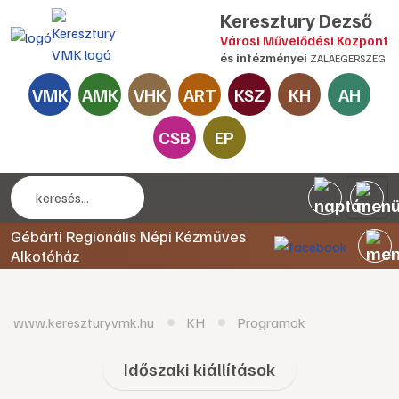
Keresztury Dezső
Városi Művelődési Központ
és intézményei
ZALAEGERSZEG
VMK
AMK
VHK
ART
KSZ
KH
AH
CSB
EP
Gébárti Regionális Népi Kézműves
Alkotóház
www.kereszturyvmk.hu
KH
Programok
Időszaki kiállítások