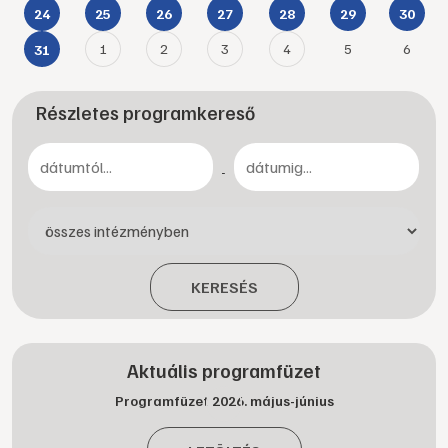
24
25
26
27
28
29
30
1
2
3
4
5
6
31
Részletes programkereső
-
KERESÉS
Aktuális programfüzet
Programfüzet 2026. május-június