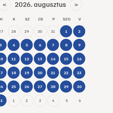
2026. augusztus
<
>
H
K
SZ
CS
P
SZO
V
27
28
29
30
31
1
2
3
4
5
6
7
8
9
10
11
12
13
14
15
16
17
18
19
20
21
22
23
24
25
26
27
28
29
30
31
1
2
3
4
5
6