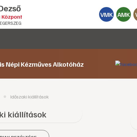
 Dezső
VMK
AMK
i Központ
EGERSZEG
lis Népi Kézműves Alkotóház
Időszaki kiállítások
i kiállítások