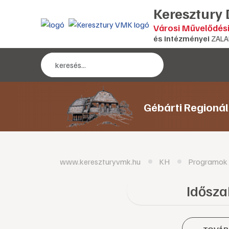
Keresztury
Városi Művelődés
és intézményei
ZALA
Gébárti Regioná
www.kereszturyvmk.hu
KH
Programok
Időszak