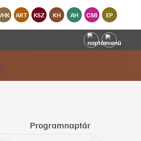
VHK
ART
KSZ
KH
AH
CSB
EP
Programnaptár