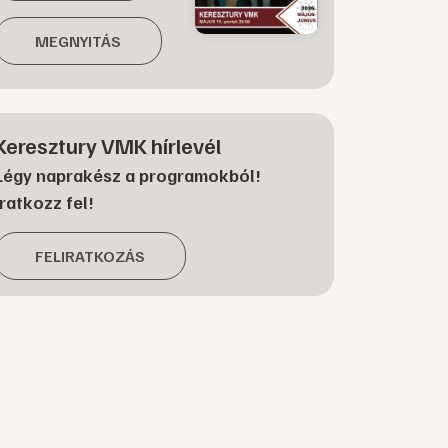
MEGNYITÁS
Keresztury VMK hírlevél
Légy naprakész a programokból!
Iratkozz fel!
FELIRATKOZÁS