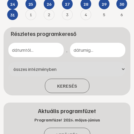
24
25
26
27
28
29
30
1
2
3
4
5
6
31
Részletes programkereső
-
KERESÉS
Aktuális programfüzet
Programfüzet 2026. május-június