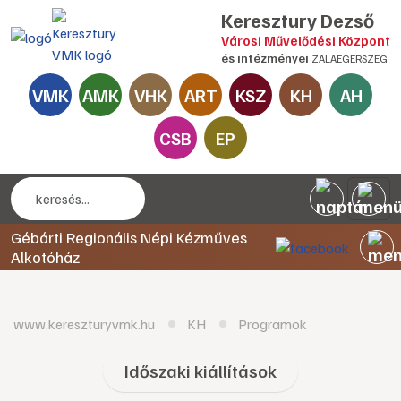
Keresztury Dezső
Városi Művelődési Központ
és intézményei
ZALAEGERSZEG
VMK
AMK
VHK
ART
KSZ
KH
AH
CSB
EP
Gébárti Regionális Népi Kézműves
Alkotóház
www.kereszturyvmk.hu
KH
Programok
Időszaki kiállítások