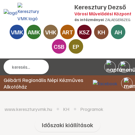
Keresztury Dezső
Városi Művelődési Központ
és intézményei
ZALAEGERSZEG
VMK
AMK
VHK
ART
KSZ
KH
AH
CSB
EP
Gébárti Regionális Népi Kézműves
Alkotóház
www.kereszturyvmk.hu
KH
Programok
Időszaki kiállítások