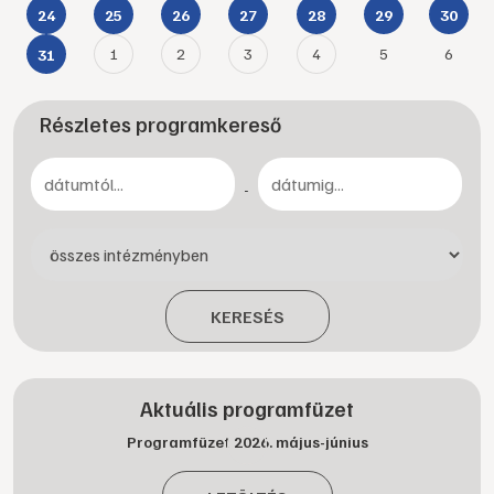
24
25
26
27
28
29
30
1
2
3
4
5
6
31
Részletes programkereső
-
KERESÉS
Aktuális programfüzet
Programfüzet 2026. május-június