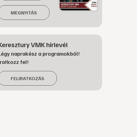
MEGNYITÁS
Keresztury VMK hírlevél
Légy naprakész a programokból!
Iratkozz fel!
FELIRATKOZÁS