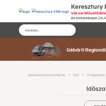
Keresztury
Városi Művelődés
és intézményei
ZALA
Gébárti Regioná
www.kereszturyvmk.hu
KH
Programok
Időszak