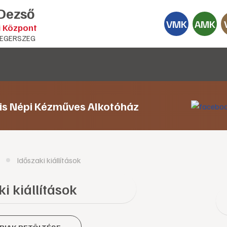
 Dezső
VMK
AMK
i Központ
EGERSZEG
lis Népi Kézműves Alkotóház
Időszaki kiállítások
i kiállítások