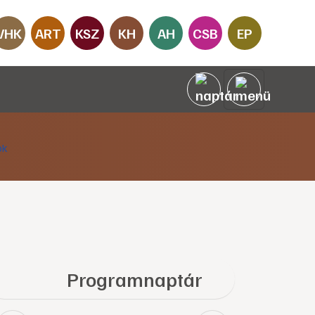
VHK
ART
KSZ
KH
AH
CSB
EP
Programnaptár