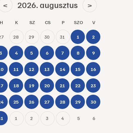
2026. augusztus
<
>
H
K
SZ
CS
P
SZO
V
27
28
29
30
31
1
2
3
4
5
6
7
8
9
10
11
12
13
14
15
16
17
18
19
20
21
22
23
24
25
26
27
28
29
30
31
1
2
3
4
5
6