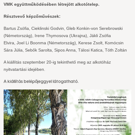
VMK
együttműködésében létrejött alkotótelep.
Résztvevő képzőművészek:
Bartus Zsófia,
Cieklinski Godvin,
Gleb Konkin-von Serebrowski
(Németország),
Irene Thymosova (Ukrajna),
Jákli Zsófia
Elvira,
Joel Li Boonma (Németország),
Kerese Zsolt,
Komócsin
Sára Júlia,
Sebők Sarolta,
Sipos Anna,
Tálosi Katica,
Tóth Zoltán
A kiállítás szeptember 20-ig tekinthető meg az alkotóház
nyitvatartási idejében.
A kiállítás belépőjeggyel látogatható.