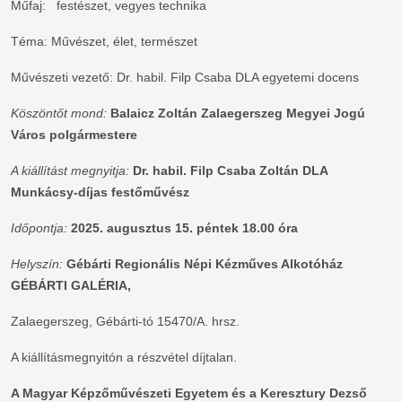
Műfaj: festészet, vegyes technika
Téma: Művészet, élet, természet
Művészeti vezető: Dr. habil. Filp Csaba DLA egyetemi docens
Köszöntőt mond:
Balaicz Zoltán
Zalaegerszeg Megyei Jogú
Város polgármestere
A kiállítást megnyitja:
Dr. habil. Filp Csaba Zoltán DLA
Munkácsy-díjas festőművész
Időpontja:
2025. augusztus 15. péntek 18.00 óra
Helyszín:
Gébárti Regionális Népi Kézműves Alkotóház
GÉBÁRTI GALÉRIA,
Zalaegerszeg, Gébárti-tó 15470/A. hrsz.
A kiállításmegnyitón a részvétel díjtalan.
A Magyar Képzőművészeti Egyetem és a Keresztury Dezső