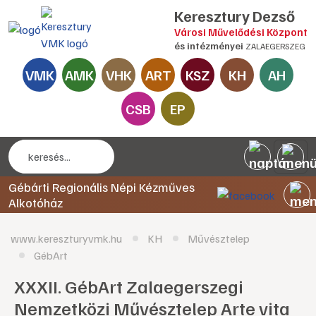
Keresztury Dezső
Városi Művelődési Központ
és intézményei
ZALAEGERSZEG
VMK
AMK
VHK
ART
KSZ
KH
AH
CSB
EP
Gébárti Regionális Népi Kézműves
Alkotóház
www.kereszturyvmk.hu
KH
Művésztelep
GébArt
XXXII. GébArt Zalaegerszegi
Nemzetközi Művésztelep Arte vita