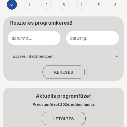
1
2
3
4
5
6
31
Részletes programkereső
-
KERESÉS
Aktuális programfüzet
Programfüzet 2026. május-június
LETÖLTÉS