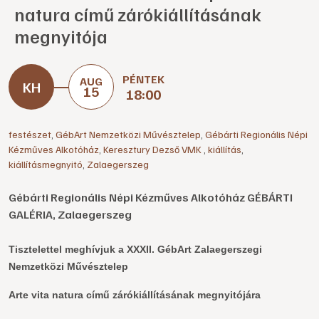
natura című zárókiállításának
megnyitója
PÉNTEK
AUG
15
18:00
festészet
,
GébArt Nemzetközi Művésztelep
,
Gébárti Regionális Népi
Kézműves Alkotóház
,
Keresztury Dezső VMK
,
kiállítás
,
kiállításmegnyitó
,
Zalaegerszeg
Gébárti Regionális Népi Kézműves Alkotóház GÉBÁRTI
GALÉRIA, Zalaegerszeg
Tisztelettel meghívjuk
a XXXII. GébArt Zalaegerszegi
Nemzetközi Művésztelep
Arte vita natura című zárókiállításának megnyitójára