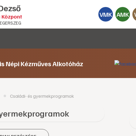
 Dezső
VMK
AMK
i Központ
EGERSZEG
lis Népi Kézműves Alkotóház
Családi- és gyermekprogramok
 gyermekprogramok