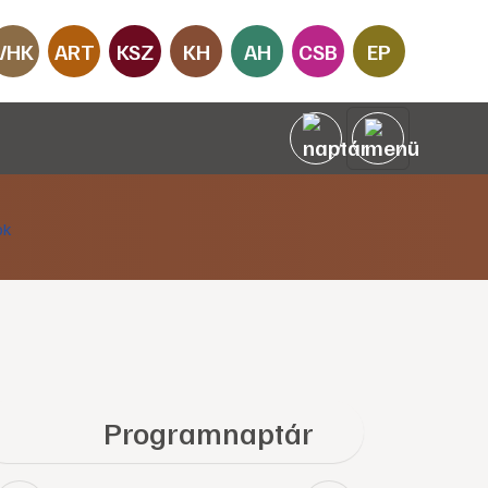
VHK
ART
KSZ
KH
AH
CSB
EP
Programnaptár