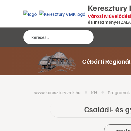
Keresztury
Városi Művelődés
és intézményei
ZALA
Gébárti Regioná
www.kereszturyvmk.hu
KH
Programok
Családi- és