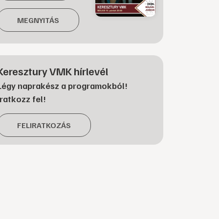
MEGNYITÁS
Keresztury VMK hírlevél
Légy naprakész a programokból!
Iratkozz fel!
FELIRATKOZÁS