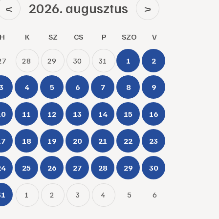
2026. augusztus
<
>
H
K
SZ
CS
P
SZO
V
27
28
29
30
31
1
2
3
4
5
6
7
8
9
10
11
12
13
14
15
16
17
18
19
20
21
22
23
24
25
26
27
28
29
30
31
1
2
3
4
5
6