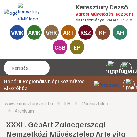
Keresztury Dezső
Városi Művelődési Központ
és intézményei
ZALAEGERSZEG
VMK
AMK
VHK
ART
KSZ
KH
AH
CSB
EP
Gébárti Regionális Népi Kézműves
Alkotóház
www.kereszturyvmk.hu
KH
Művésztelep
Archívum
XXXII. GébArt Zalaegerszegi
Nemzetközi Művésztelep Arte vita