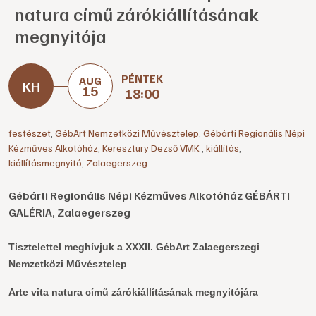
natura című zárókiállításának
megnyitója
PÉNTEK
AUG
15
18:00
festészet
,
GébArt Nemzetközi Művésztelep
,
Gébárti Regionális Népi
Kézműves Alkotóház
,
Keresztury Dezső VMK
,
kiállítás
,
kiállításmegnyitó
,
Zalaegerszeg
Gébárti Regionális Népi Kézműves Alkotóház GÉBÁRTI
GALÉRIA, Zalaegerszeg
Tisztelettel meghívjuk
a XXXII. GébArt Zalaegerszegi
Nemzetközi Művésztelep
Arte vita natura című zárókiállításának megnyitójára