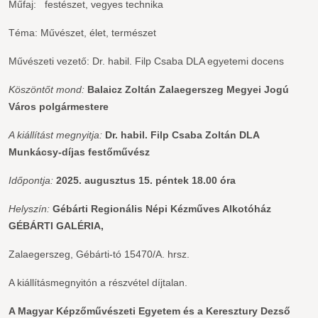
Műfaj: festészet, vegyes technika
Téma: Művészet, élet, természet
Művészeti vezető: Dr. habil. Filp Csaba DLA egyetemi docens
Köszöntőt mond:
Balaicz Zoltán
Zalaegerszeg Megyei Jogú
Város polgármestere
A kiállítást megnyitja:
Dr. habil. Filp Csaba Zoltán DLA
Munkácsy-díjas festőművész
Időpontja:
2025. augusztus 15. péntek 18.00 óra
Helyszín:
Gébárti Regionális Népi Kézműves Alkotóház
GÉBÁRTI GALÉRIA,
Zalaegerszeg, Gébárti-tó 15470/A. hrsz.
A kiállításmegnyitón a részvétel díjtalan.
A Magyar Képzőművészeti Egyetem és a Keresztury Dezső