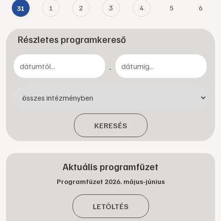
1
2
3
4
5
6
31
Részletes programkereső
-
KERESÉS
Aktuális programfüzet
Programfüzet 2026. május-június
LETÖLTÉS