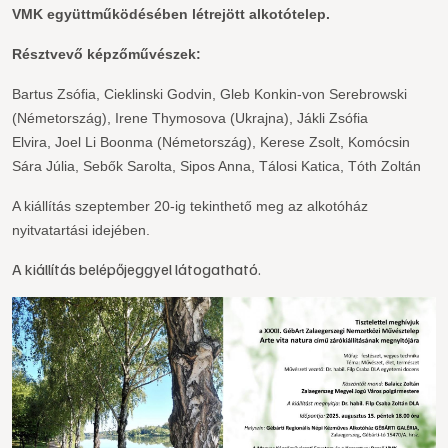
VMK
együttműködésében létrejött alkotótelep.
Résztvevő képzőművészek:
Bartus Zsófia,
Cieklinski Godvin,
Gleb Konkin-von Serebrowski
(Németország),
Irene Thymosova (Ukrajna),
Jákli Zsófia
Elvira,
Joel Li Boonma (Németország),
Kerese Zsolt,
Komócsin
Sára Júlia,
Sebők Sarolta,
Sipos Anna,
Tálosi Katica,
Tóth Zoltán
A kiállítás szeptember 20-ig tekinthető meg az alkotóház
nyitvatartási idejében.
A kiállítás belépőjeggyel látogatható.