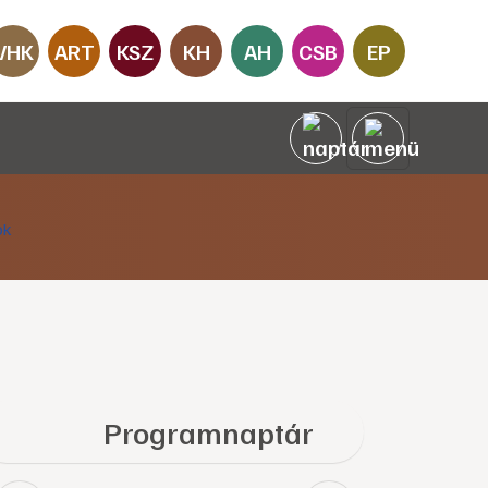
VHK
ART
KSZ
KH
AH
CSB
EP
Programnaptár