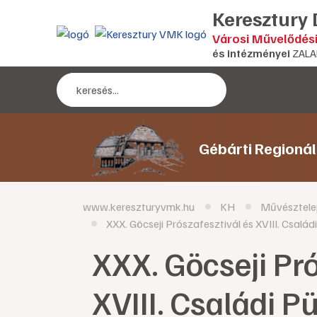
Keresztury
Városi Művelődés
és intézményei
ZALA
Gébárti Regioná
www.kereszturyvmk.hu
KH
Művésztele
XXX. Göcseji Prószafesztivál és XVIII. Csalá
XXX. Göcseji Pró
XVIII. Családi 