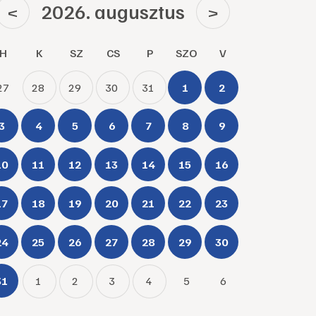
2026. augusztus
<
>
H
K
SZ
CS
P
SZO
V
27
28
29
30
31
1
2
3
4
5
6
7
8
9
10
11
12
13
14
15
16
17
18
19
20
21
22
23
24
25
26
27
28
29
30
31
1
2
3
4
5
6