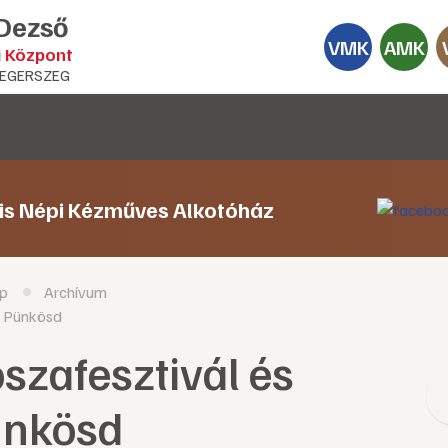
 Dezső
VMK
AMK
i Központ
EGERSZEG
lis Népi Kézműves Alkotóház
p
Archívum
di Pünkösd
szafesztivál és
Pünkösd