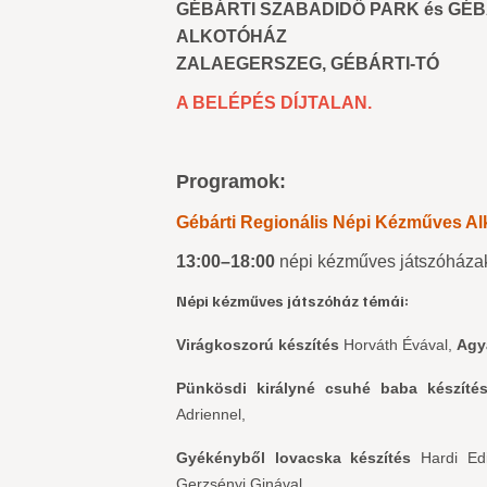
GÉBÁRTI SZABADIDŐ PARK és GÉB
ALKOTÓHÁZ
ZALAEGERSZEG, GÉBÁRTI-TÓ
A BELÉPÉS DÍJTALAN.
Programok:
Gébárti Regionális Népi Kézműves A
13:00–18:00
népi kézműves játszóházak, 
Népi kézműves játszóház témái:
Virágkoszorú készítés
Horváth Évával,
Agy
Pünkösdi királyné csuhé baba készíté
Adriennel,
Gyékényből lovacska készítés
Hardi Ed
Gerzsényi Ginával,