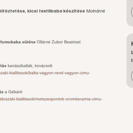
ltöztetése, kicsi textilbaba készítése
Molnárné
 fumubaba sütése
Ollárné Zubor Beatrixel
ítás
kanászbalták, kovácsolt
zaki-kiallitasok/balta-vagyon-rend-vagyon-cimu-
ás
a Gébárti
/idoszaki-kiallitasok/metszespontok-oromkeramia-cimu-