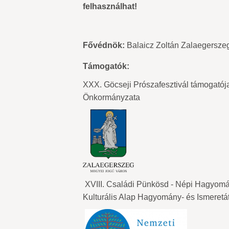
felhasználhat!
Fővédnök:
Balaicz Zoltán Zalaegersze
Támogatók:
XXX. Göcseji Prószafesztivál támogató
Önkormányzata
XVIII. Családi Pünkösd - Népi Hagyomá
Kulturális Alap Hagyomány- és Ismeret