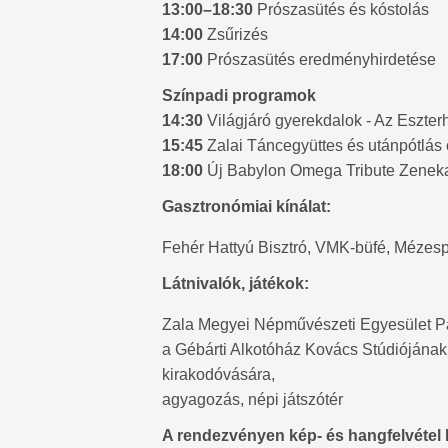
13:00–18:30
Prószasütés és kóstolás
14:00
Zsűrizés
17:00
Prószasütés eredményhirdetése
Színpadi programok
14:30
Világjáró gyerekdalok - Az Eszter
15:45
Zalai Táncegyüttes és utánpótlás
18:00
Új Babylon Omega Tribute Zeneka
Gasztronómiai kínálat:
Fehér Hattyú Bisztró, VMK-büfé, Mézespo
Látnivalók, játékok:
Zala Megyei Népművészeti Egyesület P
a Gébárti Alkotóház Kovács Stúdióján
kirakodóvására,
agyagozás, népi játszótér
A rendezvényen kép- és hangfelvétel 