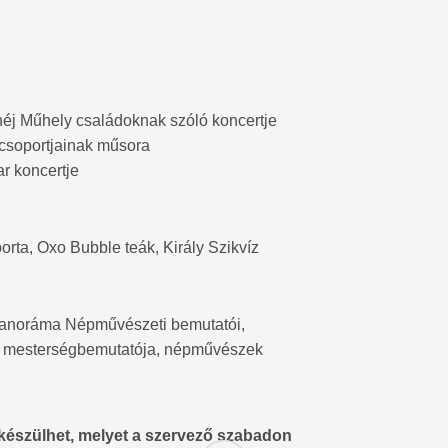
héj Műhely családoknak szóló koncertje
 csoportjainak műsora
r koncertje
rta, Oxo Bubble teák, Király Szikvíz
anoráma Népművészeti bemutatói,
ak mesterségbemutatója, népművészek
készülhet, melyet a szervező szabadon