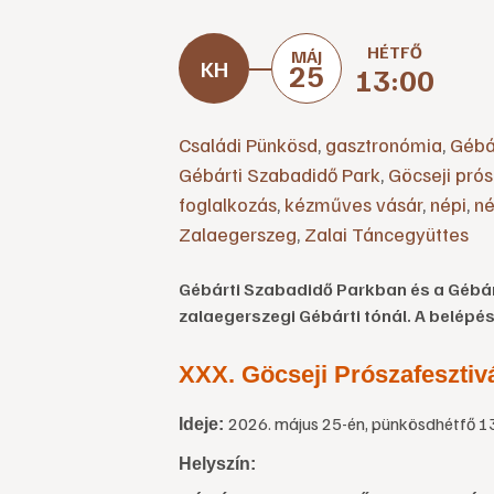
HÉTFŐ
MÁJ
25
13:00
Családi Pünkösd
,
gasztronómia
,
Gébá
Gébárti Szabadidő Park
,
Göcseji prós
foglalkozás
,
kézműves vásár
,
népi
,
né
Zalaegerszeg
,
Zalai Táncegyüttes
Gébárti Szabadidő Parkban és a Gébár
zalaegerszegi Gébárti tónál. A belépés 
XXX. Göcseji Prószafesztivá
2026. május 25-én, pünkösdhétfő 1
Ideje:
Helyszín: