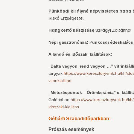
Pünkösdi királyné népviseletes baba ö
Riskó Erzsébettel,
Hangkeltő készítése
Szilágyi Zoltánnal
Népi gasztronómia:
Pünkösdi édeskalács
Állandó és időszaki kiállítások:
„Balta vagyon, rend vagyon …” vitrinkiáll
tárgyak
https://www.kereszturyvmk.hu/kh/idos
vitrinkiallitas
„Metszéspontok – Örömkerámia” c. kiállít
Galériában
https://www.kereszturyvmk.hu/kh
idoszaki-kiallitas
Gébárti Szabadidőparkban:
Prószás események