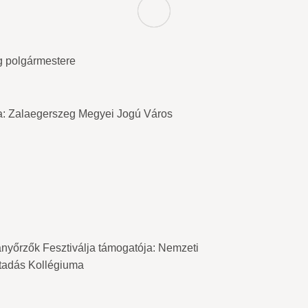
g polgármestere
ja: Zalaegerszeg Megyei Jogú Város
nyőrzők Fesztiválja támogatója: Nemzeti
átadás Kollégiuma