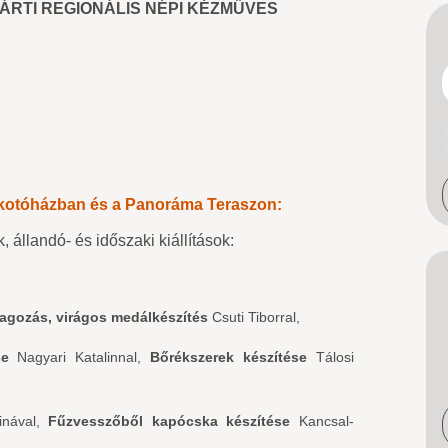
ÁRTI REGIONÁLIS NÉPI KÉZMŰVES
lkotóházban és a Panoráma Teraszon:
állandó- és időszaki kiállítások:
agozás, virágos medálkészítés
Csuti Tiborral,
se
Nagyari Katalinnal,
Bőrékszerek készítése
Tálosi
inával,
Fűzvesszőből kapócska készítése
Kancsal-