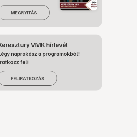
MEGNYITÁS
Keresztury VMK hírlevél
Légy naprakész a programokból!
Iratkozz fel!
FELIRATKOZÁS