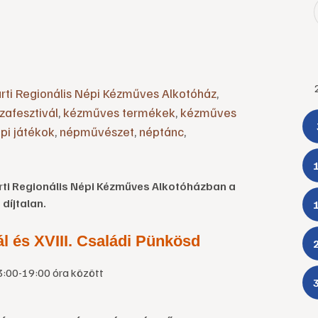
rti Regionális Népi Kézműves Alkotóház
,
zafesztivál
,
kézműves termékek
,
kézműves
pi játékok
,
népművészet
,
néptánc
,
ti Regionális Népi Kézműves Alkotóházban a
díjtalan.
l és XVIII. Családi Pünkösd
3:00-19:00 óra között