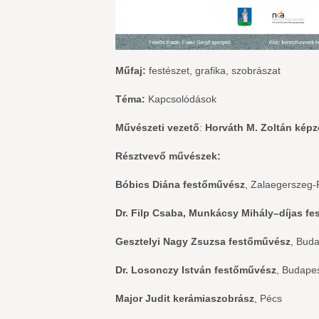
Műfaj:
festészet, grafika, szobrászat
Téma:
Kapcsolódások
Művészeti vezető
:
Horváth M. Zoltán kép
Résztvevő művészek:
Bóbics Diána festőművész
, Zalaeger
Dr. Filp Csaba, Munkácsy Mihály–díjas f
Gesztelyi Nagy Zsuzsa festőművész
, Bud
Dr. Losonczy István festőművész
, Budape
Major Judit kerámiaszobrász
, Pécs