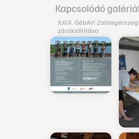
Kapcsolódó galériá
XXIX. GébArt Zalaegerszeg
zárókiállítása