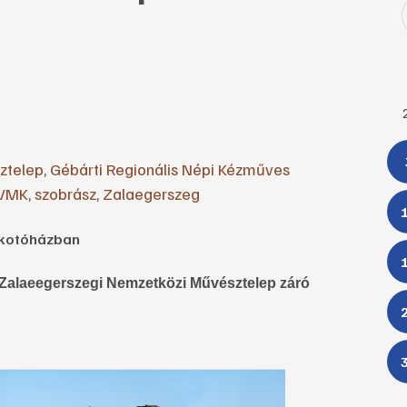
ztelep
,
Gébárti Regionális Népi Kézműves
 VMK
,
szobrász
,
Zalaegerszeg
Alkotóházban
t Zalaeegerszegi Nemzetközi Művésztelep záró