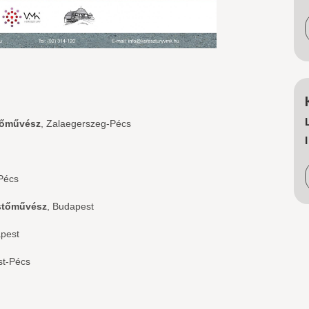
zőművész
, Zalaegerszeg-Pécs
szeg-Pécs
estőművész
, Budapest
apest
st-Pécs