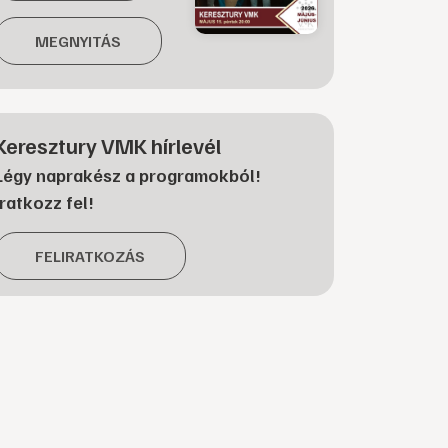
MEGNYITÁS
Keresztury VMK hírlevél
Légy naprakész a programokból!
Iratkozz fel!
FELIRATKOZÁS