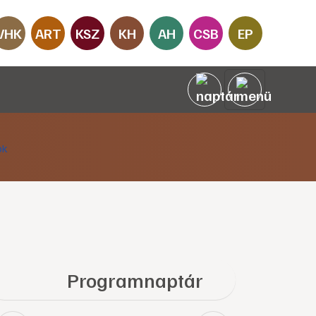
VHK
ART
KSZ
KH
AH
CSB
EP
Programnaptár