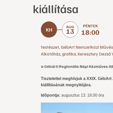
kiállítása
PÉNTEK
AUG
13
18:00
festészet
,
GébArt Nemzetközi Művés
Alkotóház
,
grafika
,
Keresztury Dezső
a Gébárti Regionális Népi Kézműves 
Tisztelettel meghívjuk a XXIX. GébAr
kiállításának megnyitójára.
Időpontja:
augusztus 13. 18.00 óra