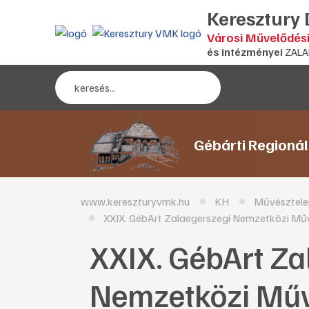
Keresztury
Városi Művelődés
és intézményei
ZALA
Gébárti Regioná
www.kereszturyvmk.hu
KH
Művésztele
XXIX. GébArt Zalaegerszegi Nemzetközi Művé
XXIX. GébArt Za
Nemzetközi Műv