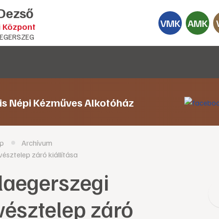
 Dezső
VMK
AMK
i Központ
EGERSZEG
lis Népi Kézműves Alkotóház
p
Archívum
sztelep záró kiállítása
laegerszegi
észtelep záró