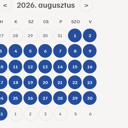
2026. augusztus
<
>
H
K
SZ
CS
P
SZO
V
27
28
29
30
31
1
2
3
4
5
6
7
8
9
10
11
12
13
14
15
16
17
18
19
20
21
22
23
24
25
26
27
28
29
30
31
1
2
3
4
5
6