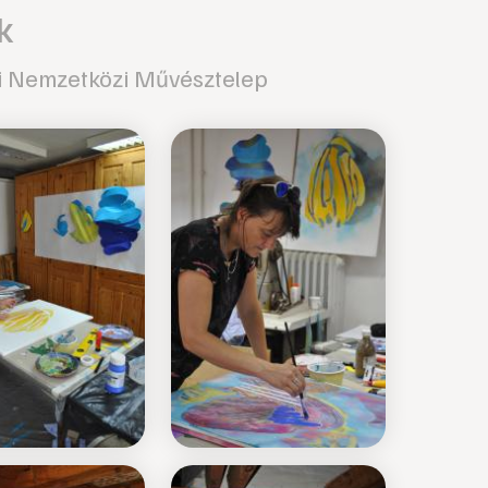
k
i Nemzetközi Művésztelep