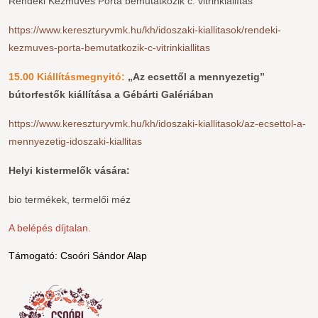
Rendeki Kézműves Porta bemutatkozik c. vitrinkiállítás
https://www.kereszturyvmk.hu/kh/idoszaki-kiallitasok/rendeki-
kezmuves-porta-bemutatkozik-c-vitrinkiallitas
15.00 Kiállításmegnyitó:
„Az ecsettől a mennyezetig”
bútorfestők kiállítása a Gébárti Galériában
https://www.kereszturyvmk.hu/kh/idoszaki-kiallitasok/az-ecsettol-a-
mennyezetig-idoszaki-kiallitas
Helyi kistermelők vására:
bio termékek, termelői méz
A belépés díjtalan. 
Támogató: Csoóri Sándor Alap