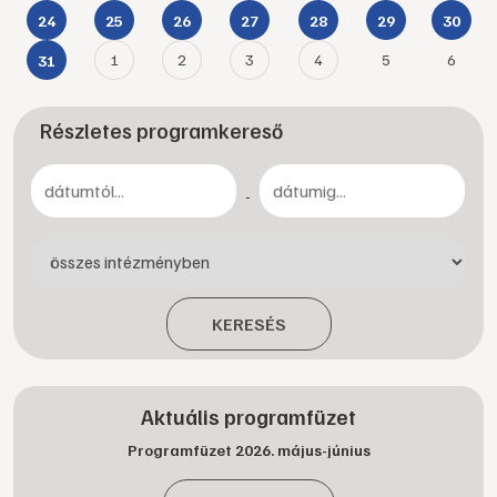
24
25
26
27
28
29
30
1
2
3
4
5
6
31
Részletes programkereső
-
KERESÉS
Aktuális programfüzet
Programfüzet 2026. május-június