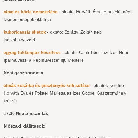
alma és körte nemezelése
- oktató: Horváth Éva nemezelő, népi
kismesterségek oktatója
kukoricaszár állatok
- oktató: Szilágyi Zoltán népi
játszóházvezető
agyag töklámpás készítése
- oktató: Csuti Tibor fazekas, Népi
Iparművész, a Népművészet Ifjú Mestere
Népi gasztronómia:
almás kosárka és gesztenyés kifli sütése
- oktatók: Grófné
Horváth Éva és Polster Marietta az Ízes Göcsej Gasztroműhely
ízőrzői
17.30 Néptánctanítás
Időszaki kiállítások: