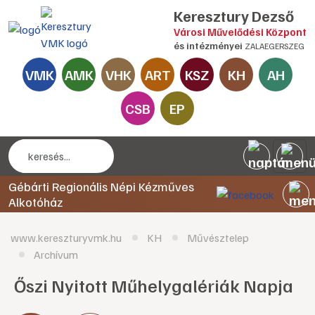
Keresztury Dezső
Városi Művelődési Központ
és intézményei
ZALAEGERSZEG
VMK
AMK
VHK
ART
KSZ
KH
AH
CSB
EP
Gébárti Regionális Népi Kézműves
Alkotóház
www.kereszturyvmk.hu
KH
Művésztelep
Archívum
Őszi Nyitott Műhelygalériák Napja