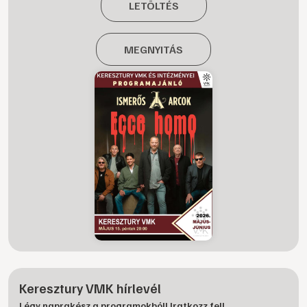
LETÖLTÉS
MEGNYITÁS
Keresztury VMK hírlevél
Légy naprakész a programokból! Iratkozz fel!