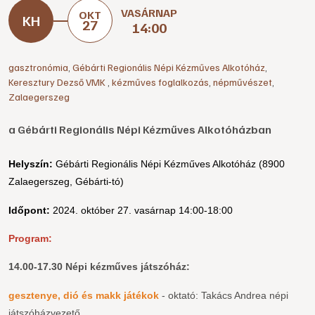
VASÁRNAP
OKT
27
14:00
gasztronómia
,
Gébárti Regionális Népi Kézműves Alkotóház
,
Keresztury Dezső VMK
,
kézműves foglalkozás
,
népművészet
,
Zalaegerszeg
a Gébárti Regionális Népi Kézműves Alkotóházban
Helyszín:
Gébárti Regionális Népi Kézműves Alkotóház (8900
Zalaegerszeg, Gébárti-tó)
Időpont:
2024. október 27. vasárnap 14:00-18:00
Program:
14.00-17.30 Népi kézműves játszóház:
gesztenye, dió és makk játékok
- oktató: Takács Andrea népi
játszóházvezető