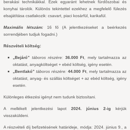
berakási technikákkal. Ezek egyaránt lehetnek fürdőszobai és
konyhai tárolók. Különös tekintettel ezekhez a megfelelő fülezés
elsajátítása csatlakozik: csavart, piaci kosárfül, karikafül.
Maximális létszám:
16 fő (A jelentkezéseket a beérkezés
sorrendjében tudjuk fogadni.)
Részvételi költség:
„Bejáró”
táboros részére:
36.000 Ft
, mely tartalmazza az
oktatást, anyagköltséget + ebéd költség, igény esetén.
„Bentlakó”
táboros részére:
44.
000 Ft
, mely tartalmazza az
oktatást, anyag- és szállás költséget + az ebéd költség, igény
esetén.
Különleges étkezési igényt nem tudunk biztosítani.
A mellékelt jelentkezési lapot
20
24. június
2
-ig
kérjük
visszaküldeni.
A részvételi díj befizetésének határideje, módja: 2024. június 9., a