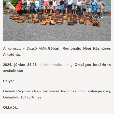
A
Keresztury Dezső VMK-
Gébárti Regionális Népi Kézműves
Alkotóház
2024. június 24-28.
között rendezi meg
Országos kosárfonó
szaktábor
át.
Helye:
Gébárti Regionális Népi Kézműves Alkotóház, 8900 Zalaegerszeg,
Gébárti-tó 15470/A hrsz.
Oktatók: