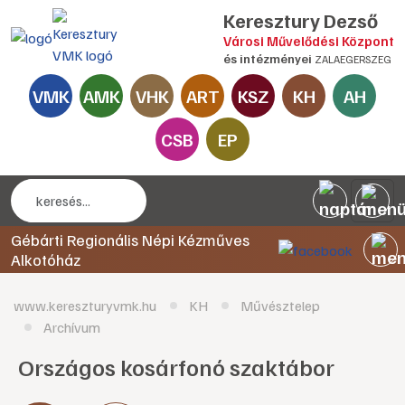
Keresztury Dezső
Városi Művelődési Központ
és intézményei
ZALAEGERSZEG
VMK
AMK
VHK
ART
KSZ
KH
AH
CSB
EP
Gébárti Regionális Népi Kézműves
Alkotóház
www.kereszturyvmk.hu
KH
Művésztelep
Archívum
Országos kosárfonó szaktábor