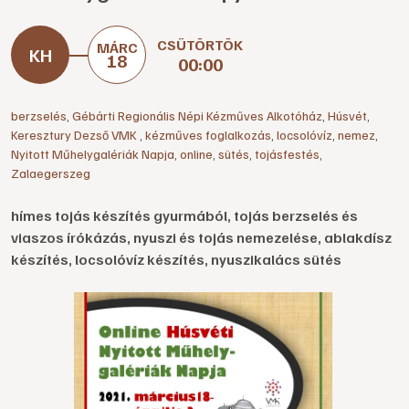
CSÜTÖRTÖK
MÁRC
18
00:00
berzselés
,
Gébárti Regionális Népi Kézműves Alkotóház
,
Húsvét
,
Keresztury Dezső VMK
,
kézműves foglalkozás
,
locsolóvíz
,
nemez
,
Nyitott Műhelygalériák Napja
,
online
,
sütés
,
tojásfestés
,
Zalaegerszeg
hímes tojás készítés gyurmából, tojás berzselés és
viaszos írókázás, nyuszi és tojás nemezelése, ablakdísz
készítés, locsolóvíz készítés, nyuszikalács sütés