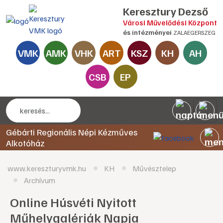
Keresztury Dezső
Városi Művelődési Központ
és intézményei
ZALAEGERSZEG
VMK
AMK
VHK
ART
KSZ
KH
AH
CSB
EP
Gébárti Regionális Népi Kézműves
Alkotóház
www.kereszturyvmk.hu
KH
Művésztelep
Archívum
Online Húsvéti Nyitott
Műhelygalériák Napja