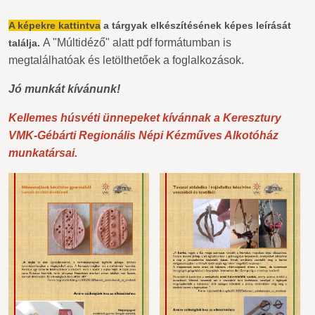
A képekre kattintva
a tárgyak elkészítésének képes leírását
A "Múltidéző" alatt pdf formátumban is
találja.
megtalálhatóak és letölthetőek a foglalkozások.
Jó munkát kívánunk!
Kellemes húsvéti ünnepeket kívánnak a Keresztury
VMK-Gébárti Regionális Népi Kézműves Alkotóház
munkatársai.