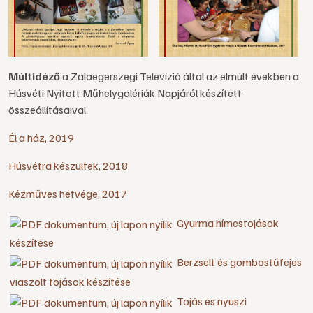
Múltidéző
a Zalaegerszegi Televízió által az elmúlt években a
Húsvéti Nyitott Műhelygalériák Napjáról készített
összeállításaival.
Él a ház, 2019
Húsvétra készültek, 2018
Kézműves hétvége, 2017
Gyurma hímestojások
készítése
Berzselt és gombostűfejes
viaszolt tojások készítése
Tojás és nyuszi