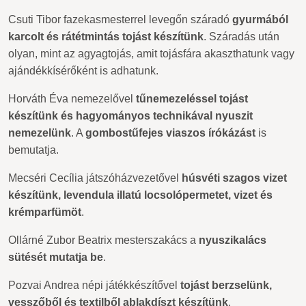
Csuti Tibor fazekasmesterrel levegőn száradó
gyurmából
karcolt és rátétmintás tojást készítünk
. Száradás után
olyan, mint az agyagtojás, amit tojásfára akaszthatunk vagy
ajándékkísérőként is adhatunk.
Horváth Éva nemezelővel
tűnemezeléssel tojást
készítünk és hagyományos technikával nyuszit
nemezelünk
. A
gombostűfejes viaszos írókázást
is
bemutatja.
Mecséri Cecília játszóházvezetővel
húsvéti szagos vizet
készítünk, levendula illatú locsolópermetet, vizet és
krémparfümöt
.
Ollárné Zubor Beatrix mesterszakács a
nyuszikalács
sütését mutatja be
.
Pozvai Andrea népi játékkészítővel
tojást berzselünk,
vesszőből és textilből ablakdíszt készítünk
.