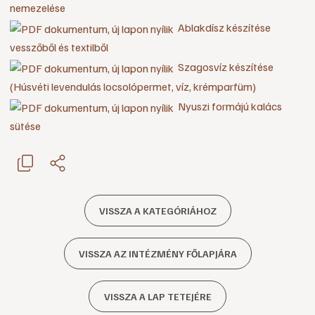
nemezelése
Ablakdísz készítése
vesszőből és textilből
Szagosvíz készítése
(Húsvéti levendulás locsolópermet, víz, krémparfüm)
Nyuszi formájú kalács
sütése
VISSZA A KATEGÓRIÁHOZ
VISSZA AZ INTÉZMÉNY FŐLAPJÁRA
VISSZA A LAP TETEJÉRE