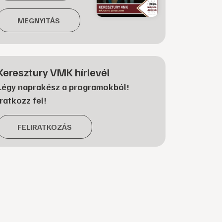
MEGNYITÁS
Keresztury VMK hírlevél
Légy naprakész a programokból!
Iratkozz fel!
FELIRATKOZÁS