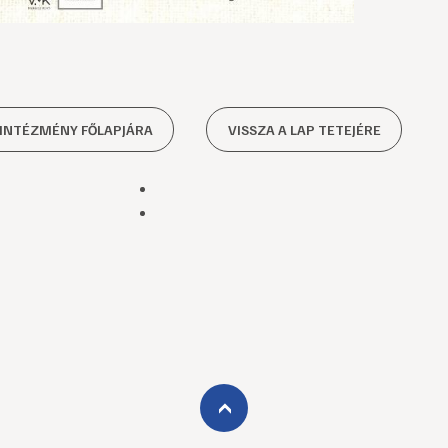
 INTÉZMÉNY FŐLAPJÁRA
VISSZA A LAP TETEJÉRE
›