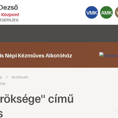
 Dezső
VMK
AMK
i Központ
EGERSZEG
lis Népi Kézműves Alkotóház
p
Archívum
ítás
röksége" című
s