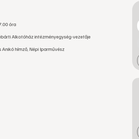
7.00 óra
ébárti Alkotóház intézményegység-vezetője
 Anikó hímző, Népi Iparművész