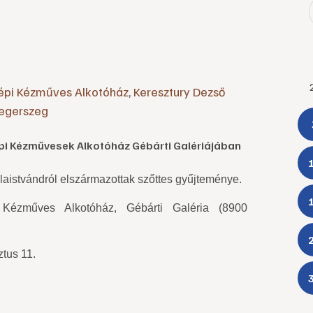
Népi Kézműves Alkotóház
,
Keresztury Dezső
egerszeg
épi Kézművesek Alkotóház Gébárti Galériájában
alaistvándról elszármazottak
szőttes gyűjteménye.
 Kézműves Alkotóház, Gébárti Galéria (8900
ztus 11.