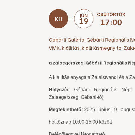
CSÜTÖRTÖK
JÚN
19
17:00
Gébárti Galéria
,
Gébárti Regionális 
VMK
,
kiállítás
,
kiállításmegnyitó
,
Zala
a zalaegerszegi Gébárti Regionális N
A kiállítás anyaga
a Zalaistvándi és a Z
Helyszín:
Gébárti Regionális Népi
Zalaegerszeg, Gébárti-tó)
Megtekinthető:
2025. június 19 - augus
hétköznap 10:00-15:00 között
Belépőjeggyel látogatható.