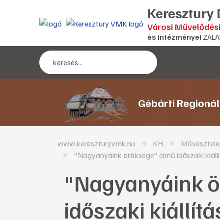
Keresztury
Városi Művelődés
és intézményei
ZALA
Gébárti Regioná
www.kereszturyvmk.hu
KH
Művésztele
"Nagyanyáink öröksége" című időszaki kiáll
"Nagyanyáink ö
időszaki kiállítá