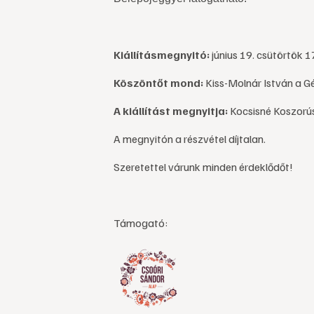
Kiállításmegnyitó:
június 19. csütörtök 1
Köszöntőt mond:
Kiss-Molnár István a G
A kiállítást megnyitja:
Kocsisné Koszorús
A megnyitón a részvétel díjtalan.
Szeretettel várunk minden érdeklődőt!
Támogató: