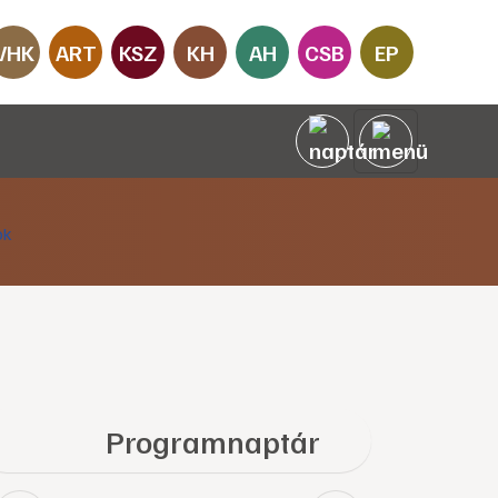
VHK
ART
KSZ
KH
AH
CSB
EP
Programnaptár