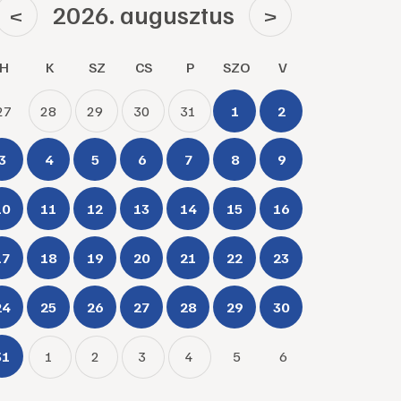
2026. augusztus
<
>
H
K
SZ
CS
P
SZO
V
27
28
29
30
31
1
2
3
4
5
6
7
8
9
10
11
12
13
14
15
16
17
18
19
20
21
22
23
24
25
26
27
28
29
30
31
1
2
3
4
5
6