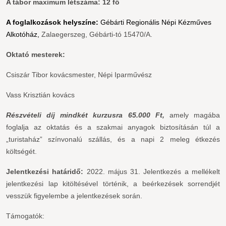
A tábor maximum létszáma: 12 fő
A foglalkozások helyszíne:
Gébárti Regionális Népi Kézműves
Alkotóház,
Zalaegerszeg, Gébárti-tó 15470/A.
Oktató mesterek:
Csiszár Tibor kovácsmester, Népi Iparművész
Vass Krisztián kovács
Részvételi díj mindkét kurzusra 65.000 Ft,
amely magába
foglalja az oktatás és a szakmai anyagok biztosításán túl a
„turistaház” színvonalú szállás, és a napi 2 meleg étkezés
költségét.
Jelentkezési határidő:
2022. május 31. Jelentkezés a mellékelt
jelentkezési lap kitöltésével történik, a beérkezések sorrendjét
vesszük figyelembe a jelentkezések során.
Támogatók: