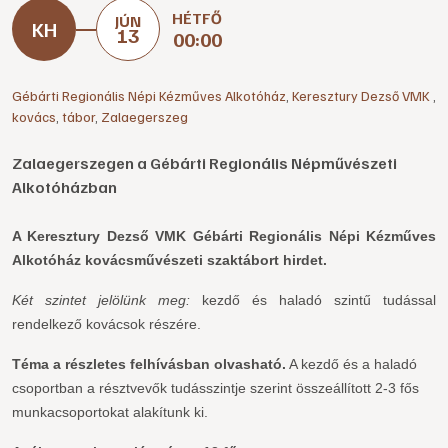
HÉTFŐ
JÚN
13
00:00
Gébárti Regionális Népi Kézműves Alkotóház
,
Keresztury Dezső VMK
,
kovács
,
tábor
,
Zalaegerszeg
Zalaegerszegen a Gébárti Regionális Népművészeti
Alkotóházban
A Keresztury Dezső VMK Gébárti Regionális Népi Kézműves
Alkotóház kovácsművészeti szaktábort hirdet.
Két szintet jelölünk meg:
kezdő és haladó szintű tudással
rendelkező kovácsok részére.
Téma a részletes felhívásban olvasható.
A kezdő és a haladó
csoportban a résztvevők tudásszintje szerint összeállított 2-3 fős
munkacsoportokat alakítunk ki.