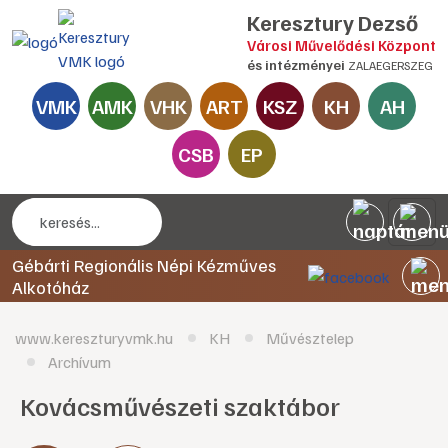
Keresztury Dezső
Városi Művelődési Központ
és intézményei
ZALAEGERSZEG
VMK
AMK
VHK
ART
KSZ
KH
AH
CSB
EP
Gébárti Regionális Népi Kézműves
Alkotóház
www.kereszturyvmk.hu
KH
Művésztelep
Archívum
Kovácsművészeti szaktábor