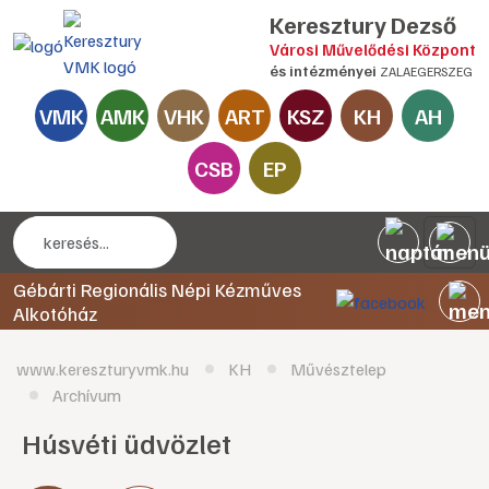
Keresztury Dezső
Városi Művelődési Központ
és intézményei
ZALAEGERSZEG
VMK
AMK
VHK
ART
KSZ
KH
AH
CSB
EP
Gébárti Regionális Népi Kézműves
Alkotóház
www.kereszturyvmk.hu
KH
Művésztelep
Archívum
Húsvéti üdvözlet