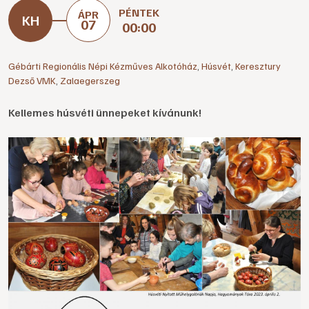
PÉNTEK
ÁPR
07
00:00
Gébárti Regionális Népi Kézműves Alkotóház
,
Húsvét
,
Keresztury
Dezső VMK
,
Zalaegerszeg
Kellemes húsvéti ünnepeket kívánunk!