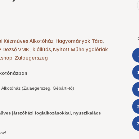
pi Kézműves Alkotóház
,
Hagyományok Tára
,
ry Dezső VMK
,
kiállítás
,
Nyitott Műhelygalériák
kshop
,
Zalaegerszeg
Alkotóházban
Alkotóház (Zalaegerszeg, Gébárti-tó)
ves játszóházi foglalkozásokkal, nyuszikalács
hoz
!