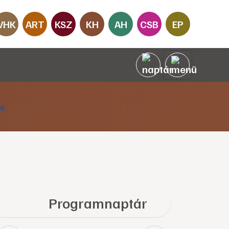
VHK
ART
KSZ
KH
AH
CSB
EP
Programnaptár