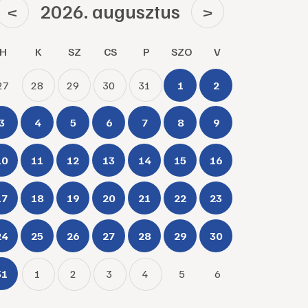
2026. augusztus
<
>
H
K
SZ
CS
P
SZO
V
27
28
29
30
31
1
2
3
4
5
6
7
8
9
10
11
12
13
14
15
16
17
18
19
20
21
22
23
24
25
26
27
28
29
30
31
1
2
3
4
5
6