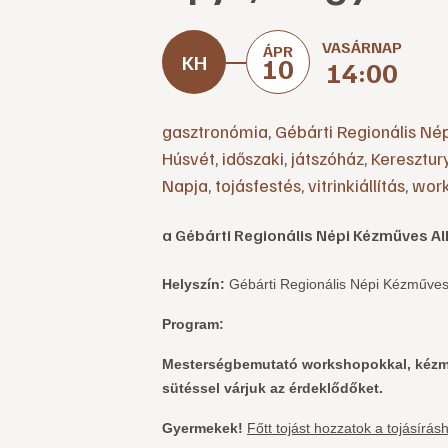
VASÁRNAP
ÁPR
10
14:00
gasztronómia
,
Gébárti Regionális Né
Húsvét
,
időszaki
,
játszóház
,
Keresztu
Napja
,
tojásfestés
,
vitrinkiállítás
,
wor
a Gébárti Regionális Népi Kézműves 
Helyszín:
Gébárti Regionális Népi Kézműves 
Program:
Mesterségbemutató workshopokkal, kézmű
sütéssel várjuk az érdeklődőket.
Gyermekek!
Főtt tojást hozzatok a tojásírás