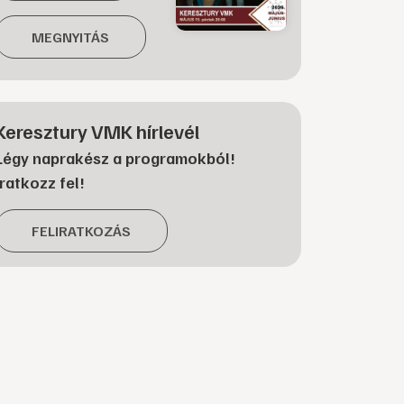
MEGNYITÁS
Keresztury VMK hírlevél
Légy naprakész a programokból!
Iratkozz fel!
FELIRATKOZÁS