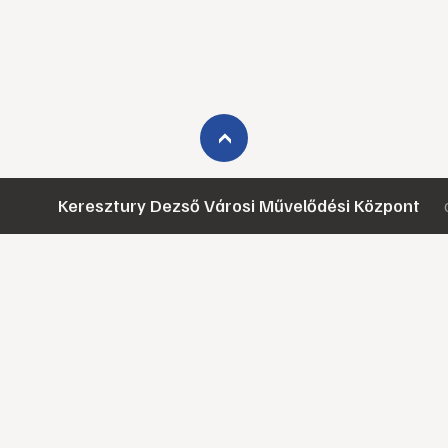
›
Keresztury Dezső Városi Művelődési Központ