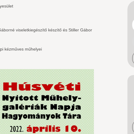
áti Egyesület
Gáborné viseletkiegészítő készítő és Stiller Gábor
 népi kézműves műhelyei