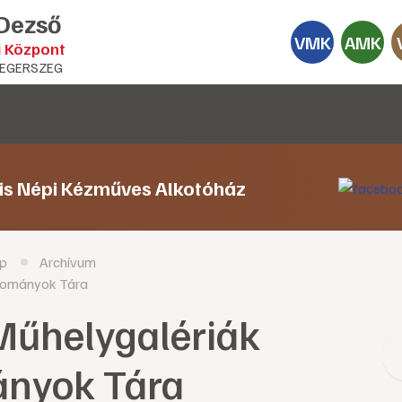
 Dezső
VMK
AMK
i Központ
EGERSZEG
lis Népi Kézműves Alkotóház
p
Archívum
gyományok Tára
 Műhelygalériák
ányok Tára