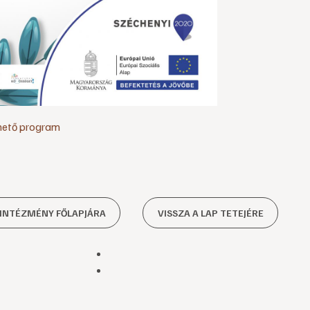
hető program
 INTÉZMÉNY FŐLAPJÁRA
VISSZA A LAP TETEJÉRE