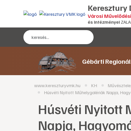
Keresztury
Városi Művelődés
és intézményei
ZALA
Gébárti Regioná
www.kereszturyvmk.hu
KH
Művésztele
Húsvéti Nyitott Műhelygalériák Napja, Ha
Húsvéti Nyitott
Napja, Hagyom