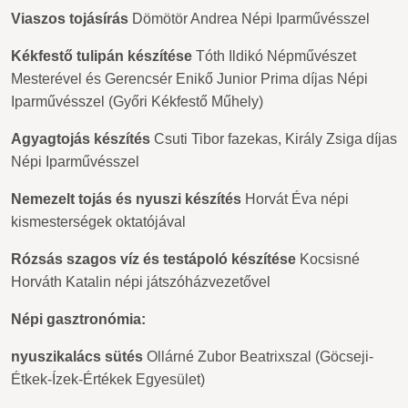
Viaszos tojásírás
Dömötör Andrea Népi Iparművésszel
Kékfestő tulipán készítése
Tóth Ildikó Népművészet
Mesterével és Gerencsér Enikő Junior Prima díjas Népi
Iparművésszel (Győri Kékfestő Műhely)
Agyagtojás készítés
Csuti Tibor fazekas, Király Zsiga díjas
Népi Iparművésszel
Nemezelt tojás és nyuszi készítés
Horvát Éva népi
kismesterségek oktatójával
Rózsás szagos víz és testápoló készítése
Kocsisné
Horváth Katalin népi játszóházvezetővel
Népi gasztronómia:
nyuszikalács sütés
Ollárné Zubor Beatrixszal (Göcseji-
Étkek-Ízek-Értékek Egyesület)