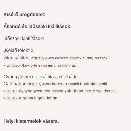
Kísérő programok:
Állandó és időszaki kiállítások.
Időszaki kiállítások:
„Kéklő lélek” c.
vitrinkiállítás
https://www.kereszturyvmk.hu/kh/idoszaki-
kiallitasok/keklo-lelek-cimu-vitrinkiallitas
Gyöngyösnecc c. kiállítás a Gébárti
https://www.kereszturyvmk.hu/kh/idoszaki-
Galériában
kiallitasok/gyongyosnecc-asszonyok-titkos-eke-cimu-idoszaki-
kiallitas-a-gebarti-galeriaban
Helyi kistermelők vására.