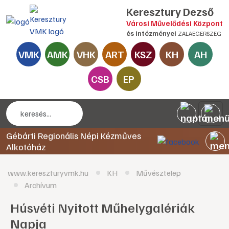
Keresztury Dezső
Városi Művelődési Központ
és intézményei
ZALAEGERSZEG
VMK
AMK
VHK
ART
KSZ
KH
AH
CSB
EP
Gébárti Regionális Népi Kézműves
Alkotóház
www.kereszturyvmk.hu
KH
Művésztelep
Archívum
Húsvéti Nyitott Műhelygalériák
Napja