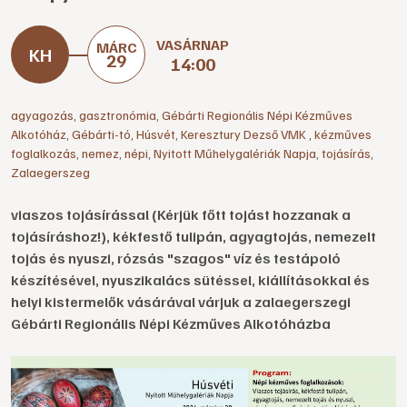
VASÁRNAP
MÁRC
29
14:00
agyagozás
,
gasztronómia
,
Gébárti Regionális Népi Kézműves
Alkotóház
,
Gébárti-tó
,
Húsvét
,
Keresztury Dezső VMK
,
kézműves
foglalkozás
,
nemez
,
népi
,
Nyitott Műhelygalériák Napja
,
tojásírás
,
Zalaegerszeg
viaszos tojásírással (Kérjük főtt tojást hozzanak a
tojásíráshoz!), kékfestő tulipán, agyagtojás, nemezelt
tojás és nyuszi, rózsás "szagos" víz és testápoló
készítésével, nyuszikalács sütéssel, kiállításokkal és
helyi kistermelők vásárával várjuk a zalaegerszegi
Gébárti Regionális Népi Kézműves Alkotóházba