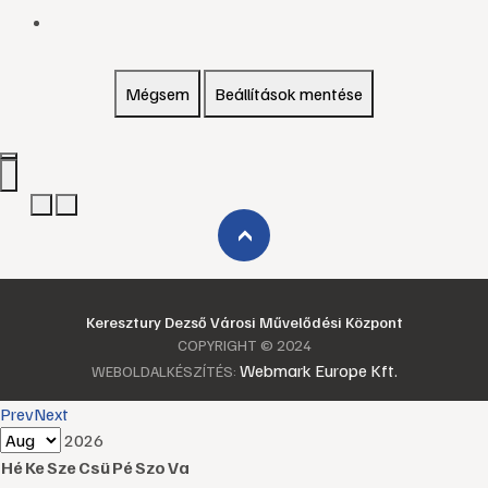
Mégsem
Beállítások mentése
›
Keresztury Dezső Városi Művelődési Központ
COPYRIGHT © 2024
Webmark Europe Kft.
WEBOLDALKÉSZÍTÉS:
Prev
Next
2026
Hé
Ke
Sze
Csü
Pé
Szo
Va