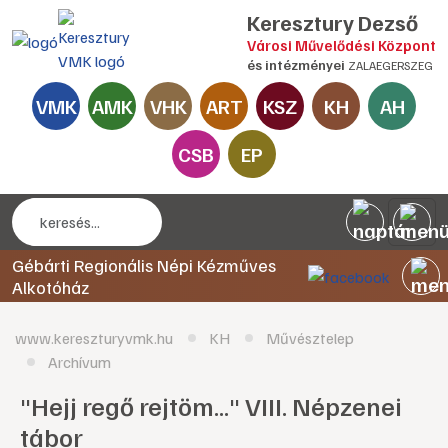
Keresztury Dezső
Városi Művelődési Központ
és intézményei
ZALAEGERSZEG
VMK
AMK
VHK
ART
KSZ
KH
AH
CSB
EP
Gébárti Regionális Népi Kézműves
Alkotóház
www.kereszturyvmk.hu
KH
Művésztelep
Archívum
"Hejj regő rejtöm..." VIII. Népzenei
tábor