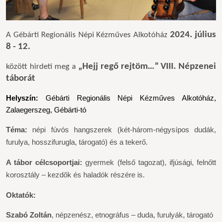
2024. július
A Gébárti Regionális
Népi Kézműves Alkotóház
8 - 12.
„Hejj regő rejtöm…”
VIII. Népzenei
között hirdeti meg a
táborát
Helyszín:
Gébárti Regionális Népi Kézműves Alkotóház,
Zalaegerszeg, Gébárti-tó
Téma:
népi fúvós hangszerek
(két-három-négysípos dudák,
furulya, hosszifurugla, tárogató) és a tekerő.
A tábor célcsoportja
i
:
gyermek (felső tagozat), ifjúsági, felnőtt
korosztály
– kezdők és haladók részére is.
Oktatók:
Szabó Zoltán
,
népzenész
, etnográfus – duda, furulyák, tárogató