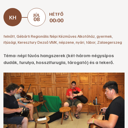
HÉTFŐ
JÚL
08
00:00
felnőtt
,
Gébárti Regionális Népi Kézműves Alkotóház
,
gyermek
,
ifjúsági
,
Keresztury Dezső VMK
,
népzene
,
nyári
,
tábor
,
Zalaegerszeg
Téma: népi fúvós hangszerek (két-három-négysípos
dudák, furulya, hosszifurugla, tárogató) és a tekerő.