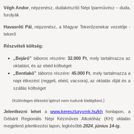
Végh Andor
,
népzenész, dudakészítő Népi Iparművész – duda,
furulyák
Havasréti Pál
,
népzenész, a Magyar Tekerőzenekar vezetője -
tekerő
Részvételi költség:
„Bejáró”
táboros részére:
32
.000 Ft
, mely tartalmazza az
oktatást, és az ebéd költséget
„Bentlakó”
táboros részére:
45
.000 Ft
, mely tartalmazza a
napi étkezést (reggeli, ebéd, vacsora), a
z
oktatás díját és a
szállás költséget
(Különleges étkezési igényt nem tudunk kielégíteni.)
Jelentkezni lehet
a
www.kereszturyvmk.hu/kh
honlapon, a
Gébárti Regionális Népi Kézműves Alkotóház (KH)
oldalán
megjelenő jelentkezési lapon, legkésőbb
202
4
.
jú
nius
14
-ig
.