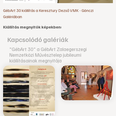
GébArt 30 kiállítás a Keresztury Dezső VMK - Gönczi
Galériában
Kiállítás megnyitók képekben:
Kapcsolódó galériák
"GébArt 30" a GébArt Zalaegerszegi
Nemzetközi Művésztelep jubileumi
kiállításainak megnyitója