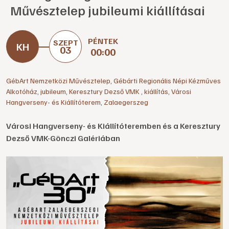
Művésztelep jubileumi kiállításai
PÉNTEK
SZEPT
03
00:00
GébArt Nemzetközi Művésztelep
,
Gébárti Regionális Népi Kézműves
Alkotóház
,
jubileum
,
Keresztury Dezső VMK
,
kiállítás
,
Városi
Hangverseny- és Kiállítóterem
,
Zalaegerszeg
Városi Hangverseny- és Kiállítóteremben és a Keresztury
Dezső VMK-Gönczi Galériában