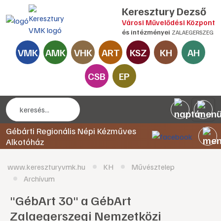
Keresztury Dezső
Városi Művelődési Központ
és intézményei
ZALAEGERSZEG
VMK
AMK
VHK
ART
KSZ
KH
AH
CSB
EP
Gébárti Regionális Népi Kézműves
Alkotóház
www.kereszturyvmk.hu
KH
Művésztelep
Archívum
"GébArt 30" a GébArt
Zalaegerszegi Nemzetközi