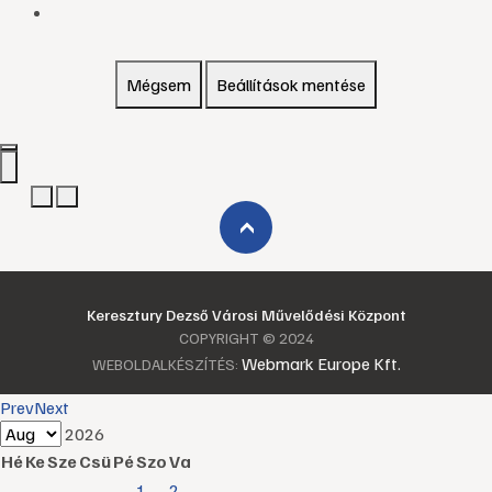
Mégsem
Beállítások mentése
›
Keresztury Dezső Városi Művelődési Központ
COPYRIGHT © 2024
Webmark Europe Kft.
WEBOLDALKÉSZÍTÉS:
Prev
Next
2026
Hé
Ke
Sze
Csü
Pé
Szo
Va
1
2