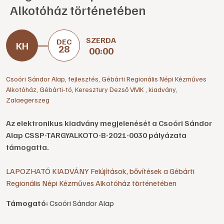
Alkotóház történetében
SZERDA
DEC
28
00:00
Csoóri Sándor Alap
,
fejlesztés
,
Gébárti Regionális Népi Kézműves
Alkotóház
,
Gébárti-tó
,
Keresztury Dezső VMK
,
kiadvány
,
Zalaegerszeg
Az elektronikus kiadvány megjelenését a Csoóri Sándor
Alap CSSP-TARGYALKOTO-B-2021-0030 pályázata
támogatta.
LAPOZHATÓ KIADVÁNY Felújítások, bővítések a Gébárti
Regionális Népi Kézműves Alkotóház történetében
Támogató:
Csoóri Sándor Alap