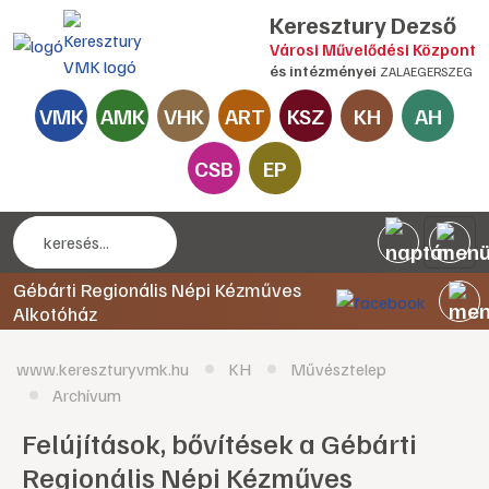
Keresztury Dezső
Városi Művelődési Központ
és intézményei
ZALAEGERSZEG
VMK
AMK
VHK
ART
KSZ
KH
AH
CSB
EP
Gébárti Regionális Népi Kézműves
Alkotóház
www.kereszturyvmk.hu
KH
Művésztelep
Archívum
Felújítások, bővítések a Gébárti
Regionális Népi Kézműves