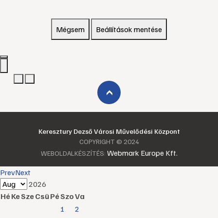
Mégsem
Beállítások mentése
›
Keresztury Dezső Városi Művelődési Központ
COPYRIGHT © 2024
Webmark Europe Kft.
WEBOLDALKÉSZÍTÉS:
Prev
Next
2026
Hé
Ke
Sze
Csü
Pé
Szo
Va
1
2