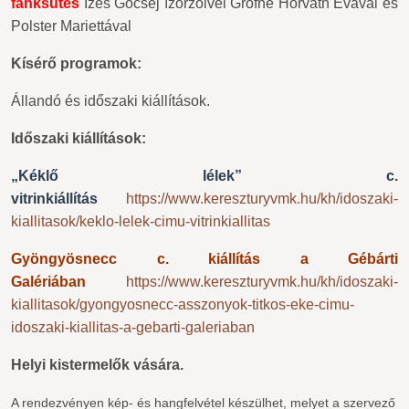
fánksütés
Ízes Göcsej ízőrzőivel Grófné Horváth Évával és
Polster Mariettával
Kísérő programok:
Állandó és időszaki kiállítások.
Időszaki kiállítások:
„Kéklő lélek” c.
vitrinkiállítás
https://www.kereszturyvmk.hu/kh/idoszaki-
kiallitasok/keklo-lelek-cimu-vitrinkiallitas
Gyöngyösnecc c. kiállítás a Gébárti
Galériában
https://www.kereszturyvmk.hu/kh/idoszaki-
kiallitasok/gyongyosnecc-asszonyok-titkos-eke-cimu-
idoszaki-kiallitas-a-gebarti-galeriaban
Helyi kistermelők vására.
A rendezvényen kép- és hangfelvétel készülhet, melyet a szervező