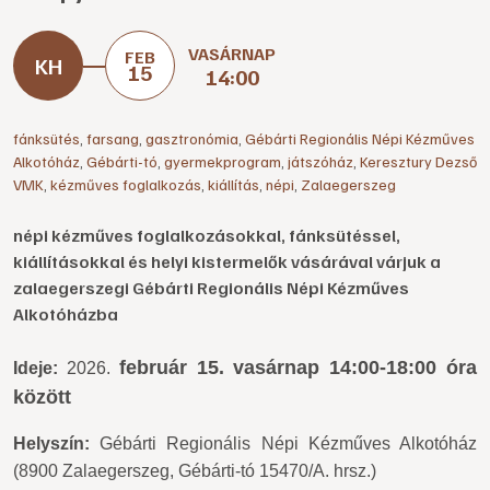
VASÁRNAP
FEB
15
14:00
fánksütés
,
farsang
,
gasztronómia
,
Gébárti Regionális Népi Kézműves
Alkotóház
,
Gébárti-tó
,
gyermekprogram
,
játszóház
,
Keresztury Dezső
VMK
,
kézműves foglalkozás
,
kiállítás
,
népi
,
Zalaegerszeg
népi kézműves foglalkozásokkal, fánksütéssel,
kiállításokkal és helyi kistermelők vásárával várjuk a
zalaegerszegi Gébárti Regionális Népi Kézműves
Alkotóházba
február 15. vasárnap 14:00-18:00 óra
Ideje:
2026.
között
Helyszín:
Gébárti Regionális Népi Kézműves Alkotóház
(8900 Zalaegerszeg, Gébárti-tó 15470/A. hrsz.)