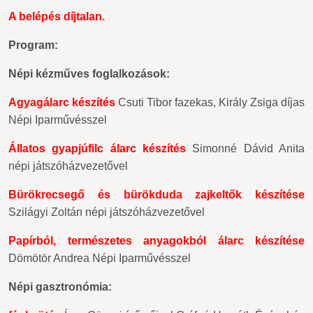
A belépés díjtalan.
Program:
Népi kézműves foglalkozások:
Agyagálarc készítés
Csuti Tibor fazekas, Király Zsiga díjas
Népi Iparművésszel
Állatos gyapjúfilc álarc készítés
Simonné Dávid Anita
népi játszóházvezetővel
Bürökrecsegő és bürökduda zajkeltők készítése
Szilágyi Zoltán népi játszóházvezetővel
Papírból, természetes anyagokból álarc készítése
Dömötör Andrea Népi Iparművésszel
Népi gasztronómia: