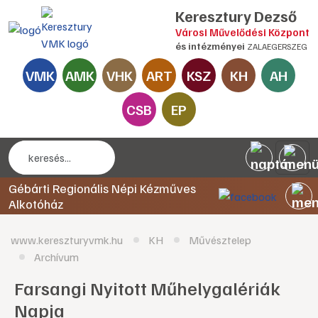
Keresztury Dezső
Városi Művelődési Központ
és intézményei
ZALAEGERSZEG
VMK
AMK
VHK
ART
KSZ
KH
AH
CSB
EP
Gébárti Regionális Népi Kézműves
Alkotóház
www.kereszturyvmk.hu
KH
Művésztelep
Archívum
Farsangi Nyitott Műhelygalériák
Napja