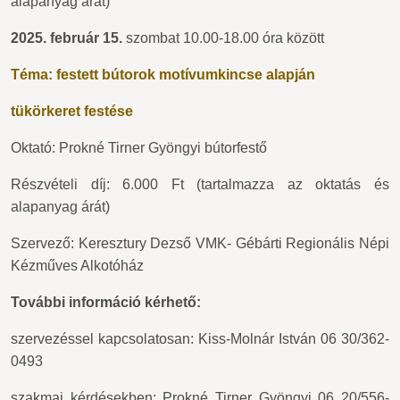
alapanyag árát)
2025. február 15.
szombat 10.00-18.00 óra között
Téma: festett bútorok motívumkincse alapján
tükörkeret festése
Oktató: Prokné Tirner Gyöngyi bútorfestő
Részvételi díj: 6.000 Ft (tartalmazza az oktatás és
alapanyag árát)
Szervező: Keresztury Dezső VMK- Gébárti Regionális Népi
Kézműves Alkotóház
További információ kérhető:
szervezéssel kapcsolatosan: Kiss-Molnár István 06 30/362-
0493
szakmai kérdésekben: Prokné Tirner Gyöngyi 06 20/556-