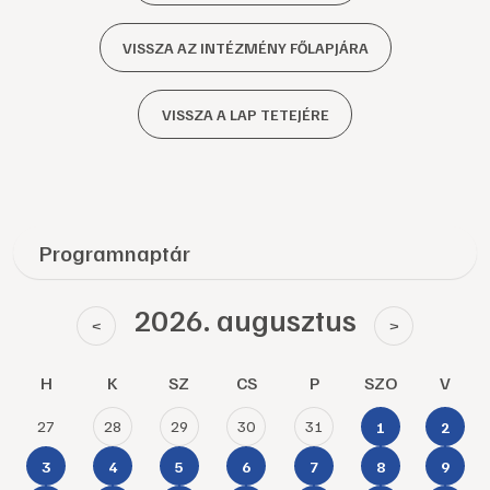
VISSZA AZ INTÉZMÉNY FŐLAPJÁRA
VISSZA A LAP TETEJÉRE
Programnaptár
2026. augusztus
<
>
H
K
SZ
CS
P
SZO
V
27
28
29
30
31
1
2
3
4
5
6
7
8
9