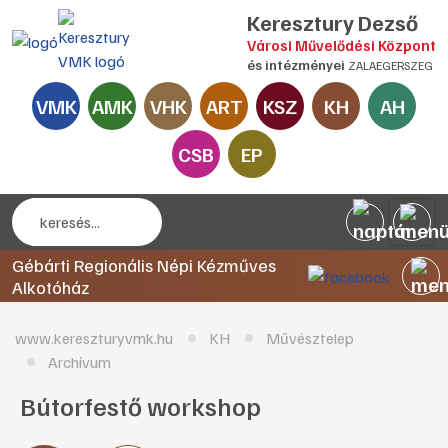
Keresztury Dezső
Városi Művelődési Központ
és intézményei
ZALAEGERSZEG
VMK
AMK
VHK
ART
KSZ
KH
AH
CSB
EP
Gébárti Regionális Népi Kézműves
Alkotóház
www.kereszturyvmk.hu
KH
Művésztelep
Archívum
Bútorfestő workshop