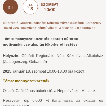
SZOMBAT
JAN
18
10:00
bútorfestő
,
Gébárti Regionális Népi Kézműves Alkotóház
,
Keresztury
Dezső VMK
,
kézműves
,
népművészet
,
workshop
,
Zalaegerszeg
Téma: mennyezetkazetták, festett bútorok
motívumkincse alapján tükörkeret festése
Helyszín:
Gébárti Regionális Népi Kézműves Alkotóház
(Zalaegerszeg, Gébárti-tó)
2025. január 18.
szombat 10.00-18.00 óra között
Téma: mennyezetkazetták
Oktató: Gaál János bútorfestő, a Népművészet Mestere
Részvételi díj: 6.000 Ft (tartalmazza az oktatás és