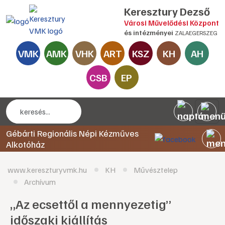
Keresztury Dezső
Városi Művelődési Központ
és intézményei
ZALAEGERSZEG
VMK
AMK
VHK
ART
KSZ
KH
AH
CSB
EP
Gébárti Regionális Népi Kézműves
Alkotóház
www.kereszturyvmk.hu
KH
Művésztelep
Archívum
„Az ecsettől a mennyezetig”
időszaki kiállítás