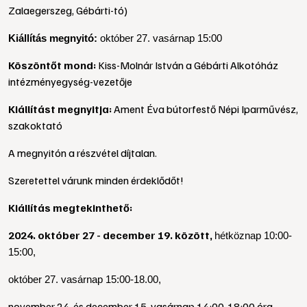
Zalaegerszeg, Gébárti-tó)
Kiállítás megnyitó:
október 27. vasárnap 15:00
Köszöntőt mond:
Kiss-Molnár István a Gébárti Alkotóház
intézményegység-vezetője
Kiállítást megnyitja:
Ament Éva bútorfestő Népi Iparművész,
szakoktató
A megnyitón a részvétel díjtalan.
Szeretettel várunk minden érdeklődőt!
Kiállítás megtekinthető:
2024. október 27 - december 19. között,
hétköznap 10:00-
15:00,
október 27. vasárnap 15:00-18.00,
november 24. és december 15. vasárnap 14:00-18:00 óra