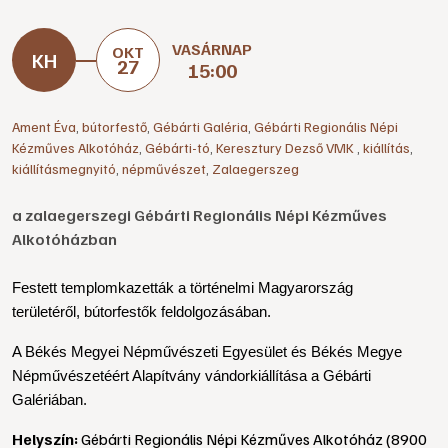
VASÁRNAP
OKT
27
15:00
Ament Éva
,
bútorfestő
,
Gébárti Galéria
,
Gébárti Regionális Népi
Kézműves Alkotóház
,
Gébárti-tó
,
Keresztury Dezső VMK
,
kiállítás
,
kiállításmegnyitó
,
népművészet
,
Zalaegerszeg
a zalaegerszegi Gébárti Regionális Népi Kézműves
Alkotóházban
Festett templomkazetták a történelmi Magyarország
területéről,
bútorfestők feldolgozásában.
A Békés Megyei Népművészeti
Egyesület és Békés Megye
Népművészetéért Alapítvány vándorkiállítása a Gébárti
Galériában.
Helyszín:
Gébárti Regionális Népi Kézműves Alkotóház (8900