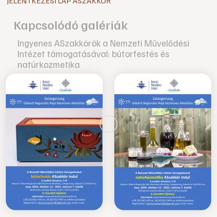
JELENTKEZÉSI LAP ASZAKKÖR
Kapcsolódó galériák
Ingyenes ASzakkörök a Nemzeti Művelődési
Intézet támogatásával: bútorfestés és
natúrkozmetika