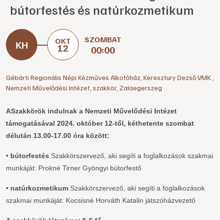
bútorfestés és natúrkozmetikum
SZOMBAT
OKT
12
00:00
Gébárti Regionális Népi Kézműves Alkotóház
,
Keresztury Dezső VMK
,
Nemzeti Művelődési Intézet
,
szakkör
,
Zalaegerszeg
ASzakkörök indulnak a Nemzeti Művelődési Intézet
támogatásával 2024. október 12-től, kéthetente szombat
délután 13.00-17.00 óra között:
• bútorfestés
Szakkörszervező, aki segíti a foglalkozások szakmai
munkáját: Prokné Tirner Gyöngyi bútorfestő
•
natúrkozmetikum
Szakkörszervező, aki segíti a foglalkozások
szakmai munkáját: Kocsisné Horváth Katalin játszóházvezető