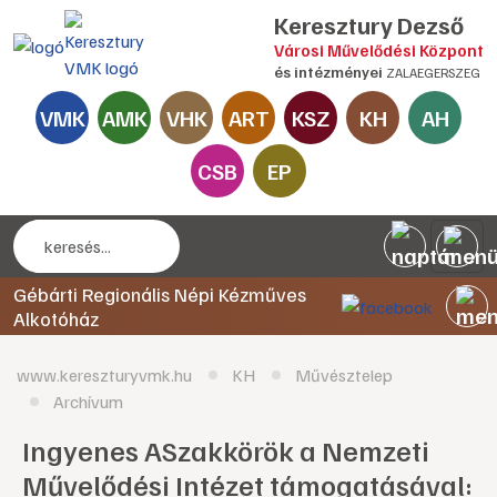
Keresztury Dezső
Városi Művelődési Központ
és intézményei
ZALAEGERSZEG
VMK
AMK
VHK
ART
KSZ
KH
AH
CSB
EP
Gébárti Regionális Népi Kézműves
Alkotóház
www.kereszturyvmk.hu
KH
Művésztelep
Archívum
Ingyenes ASzakkörök a Nemzeti
Művelődési Intézet támogatásával: