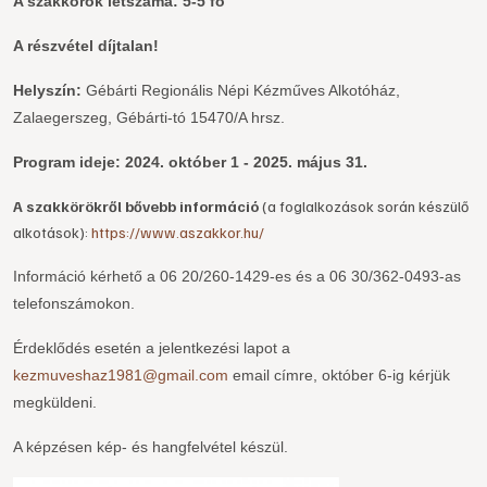
A szakkörök létszáma: 5-5 fő
A részvétel díjtalan!
Helyszín:
Gébárti Regionális Népi Kézműves Alkotóház,
Zalaegerszeg, Gébárti-tó 15470/A hrsz.
Program ideje: 2024. október 1 - 2025. május 31.
A szakkörökről bővebb információ
(a foglalkozások során készülő
alkotások):
https://www.aszakkor.hu/
Információ kérhető a 06 20/260-1429-es és a 06 30/362-0493-as
telefonszámokon.
Érdeklődés esetén a jelentkezési lapot a
kezmuveshaz1981@gmail.com
email címre, október 6-ig kérjük
megküldeni.
A képzésen kép- és hangfelvétel készül.