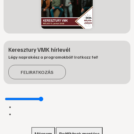
Keresztury VMK hírlevél
Légy naprakész a programokból! Iratkozz fel!
FELIRATKOZÁS
Mégsem
Beállítások mentése