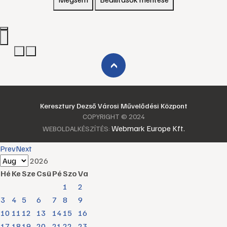
›
Keresztury Dezső Városi Művelődési Központ
COPYRIGHT © 2024
Webmark Europe Kft.
WEBOLDALKÉSZÍTÉS:
Prev
Next
2026
Hé
Ke
Sze
Csü
Pé
Szo
Va
1
2
3
4
5
6
7
8
9
10
11
12
13
14
15
16
17
18
19
20
21
22
23