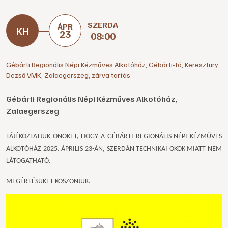
SZERDA
ÁPR
23
08:00
Gébárti Regionális Népi Kézműves Alkotóház
,
Gébárti-tó
,
Keresztury
Dezső VMK
,
Zalaegerszeg
,
zárva tartás
Gébárti Regionális Népi Kézműves Alkotóház,
Zalaegerszeg
TÁJÉKOZTATJUK ÖNÖKET, HOGY A GÉBÁRTI REGIONÁLIS NÉPI KÉZMŰVES
ALKOTÓHÁZ
2025. ÁPRILIS 23-ÁN, SZERDÁN TECHNIKAI OKOK MIATT NEM
LÁTOGATHATÓ.
MEGÉRTÉSÜKET KÖSZÖNJÜK.