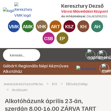
Keresztury Dezső
Városi Művelődési Központ
és intézményei
ZALAEGERSZEG
VMK
AMK
VHK
ART
KSZ
KH
AH
CSB
EP
Gébárti Regionális Népi Kézműves
Alkotóház
www.kereszturyvmk.hu
KH
Művésztelep
Archívum
Alkotóházunk április 23-án,
szerdán 8.00-16.00 ZÁRVA TART