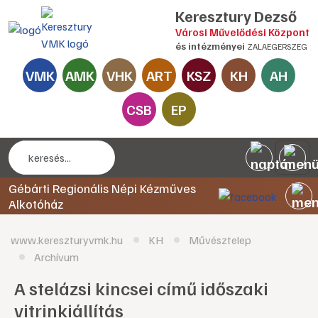
Keresztury Dezső
Városi Művelődési Központ
és intézményei
ZALAEGERSZEG
VMK
AMK
VHK
ART
KSZ
KH
AH
CSB
EP
Gébárti Regionális Népi Kézműves
Alkotóház
www.kereszturyvmk.hu
KH
Művésztelep
Archívum
A stelázsi kincsei című időszaki
vitrinkiállítás