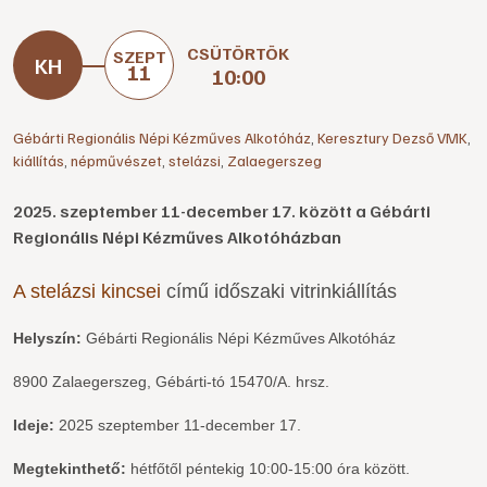
CSÜTÖRTÖK
SZEPT
11
10:00
Gébárti Regionális Népi Kézműves Alkotóház
,
Keresztury Dezső VMK
,
kiállítás
,
népművészet
,
stelázsi
,
Zalaegerszeg
2025. szeptember 11-december 17. között a Gébárti
Regionális Népi Kézműves Alkotóházban
A stelázsi kincsei
című időszaki vitrinkiállítás
Helyszín:
Gébárti Regionális Népi Kézműves Alkotóház
8900 Zalaegerszeg, Gébárti-tó 15470/A. hrsz.
Ideje:
2025 szeptember 11-december 17.
Megtekinthető:
hétfőtől péntekig 10:00-15:00 óra között.