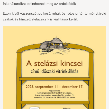
fakanáltartókat tekinthetnek meg az érdeklődők.
Ezen kívül vászonszőttes kosárruhák és rétesterítő, terménytároló
zsákok és hímzett stelázsicsík is kiállításra került.