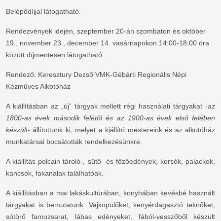
Belépődíjjal látogatható.
Rendezvények idején, szeptember 20-án szombaton és október
19., november 23., december 14. vasárnapokon 14:00-18:00 óra
között díjmentesen látogatható.
Rendező: Keresztury Dezső VMK-Gébárti Regionális Népi
Kézműves Alkotóház
A kiállításban az „új” tárgyak mellett régi használati tárgyakat
-az
1800-as évek második felétől és az 1900-as évek első felében
készült-
állítottunk ki, melyet a kiállító mestereink és az alkotóház
munkatársai bocsátották rendelkezésünkre.
A kiállítás polcain tároló-, sütő- és főzőedények, korsók, palackok,
kancsók, fakanalak találhatóak.
A kiállításban a mai lakáskultúrában, konyhában kevésbé használt
tárgyakat is bemutatunk. Vajköpülőket, kenyérdagasztó teknőket,
sótörő famozsarat, lábas edényeket, fából-vesszőből készült