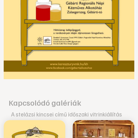
Kapcsolódó galériák
A stelázsi kincsei című időszaki vitrinkiállítás