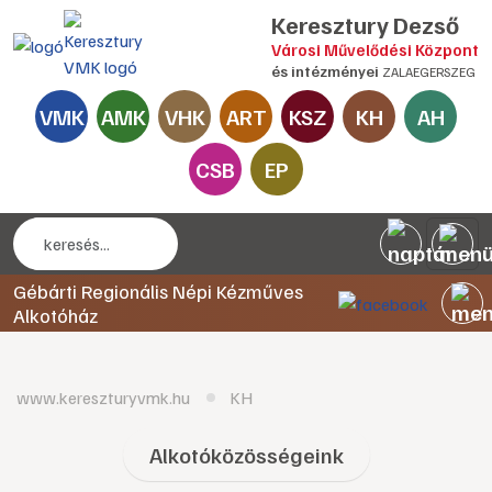
Keresztury Dezső
Városi Művelődési Központ
és intézményei
ZALAEGERSZEG
VMK
AMK
VHK
ART
KSZ
KH
AH
CSB
EP
Gébárti Regionális Népi Kézműves
Alkotóház
www.kereszturyvmk.hu
KH
Alkotóközösségeink