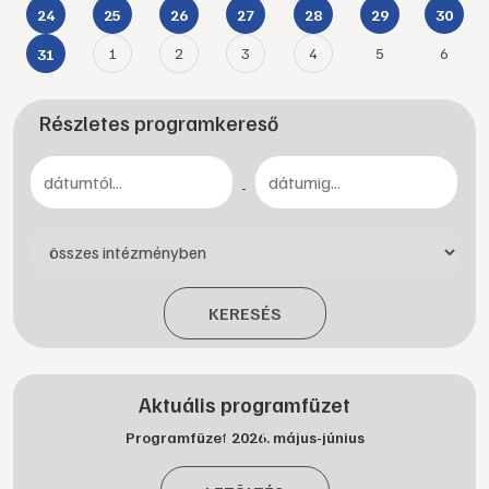
24
25
26
27
28
29
30
1
2
3
4
5
6
31
Részletes programkereső
-
KERESÉS
Aktuális programfüzet
Programfüzet 2026. május-június