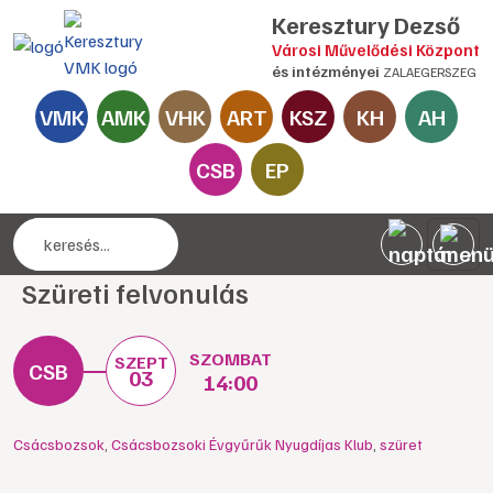
Keresztury Dezső
Városi Művelődési Központ
és intézményei
ZALAEGERSZEG
VMK
AMK
VHK
ART
KSZ
KH
AH
CSB
EP
Szüreti felvonulás
SZOMBAT
SZEPT
03
14:00
Csácsbozsok
,
Csácsbozsoki Évgyűrűk Nyugdíjas Klub
,
szüret