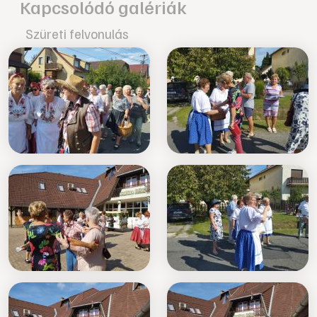
Kapcsolódó galériák
Szüreti felvonulás