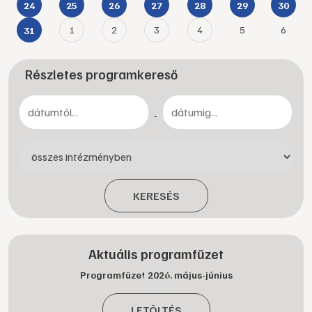
24
25
26
27
28
29
30
1
2
3
4
5
6
31
Részletes programkereső
-
KERESÉS
Aktuális programfüzet
Programfüzet 2026. május-június
LETÖLTÉS