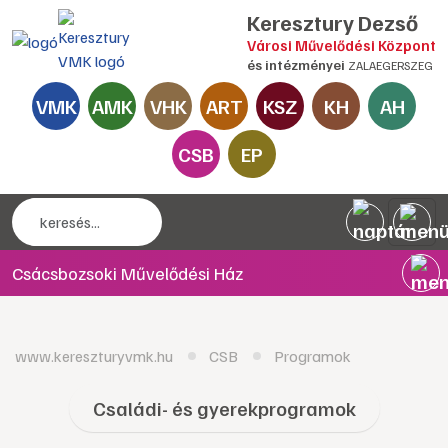
Keresztury Dezső
Városi Művelődési Központ
és intézményei
ZALAEGERSZEG
VMK
AMK
VHK
ART
KSZ
KH
AH
CSB
EP
Csácsbozsoki Művelődési Ház
www.kereszturyvmk.hu
CSB
Programok
Családi- és gyerekprogramok