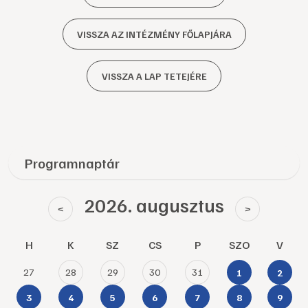
VISSZA AZ INTÉZMÉNY FŐLAPJÁRA
VISSZA A LAP TETEJÉRE
Programnaptár
2026. augusztus
<
>
H
K
SZ
CS
P
SZO
V
27
28
29
30
31
1
2
3
4
5
6
7
8
9