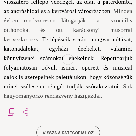
visszatérő fellépő vendégek az olai, a páterdombi,
az andráshidai és a kertvárosi városrészben.
Minden
évben rendszeresen látogatják a szociális
otthonokat és ott karácsonyi műsorral
kedveskednek.
Fellépéseik során magyar nótákat,
katonadalokat, egyházi énekeket, valamint
könnyűzenei számokat énekelnek. Repertoárjuk
folyamatosan bővül, ismert operett és musical
dalok is szerepelnek palettájukon, hogy közönségük
minél szélesebb rétegét tudják szórakoztatni.
Sok
hagyományőrző rendezvény házigazdái.
VISSZA A KATEGÓRIÁHOZ