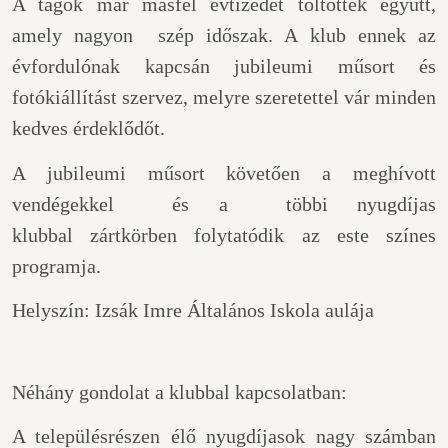
A tagok már másfél évtizedet töltöttek együtt,
amely nagyon szép időszak. A klub ennek az
évfordulónak kapcsán
jubileumi műsort és
fotókiállítást szervez, melyre szeretettel vár minden
kedves érdeklődőt.
A jubileumi műsort követően a meghívott
vendégekkel és a többi nyugdíjas
klubbal zártkörben folytatódik az este színes
programja.
Helyszín: Izsák Imre Általános Iskola aulája
Néhány gondolat a klubbal kapcsolatban:
A településrészen élő nyugdíjasok nagy számban