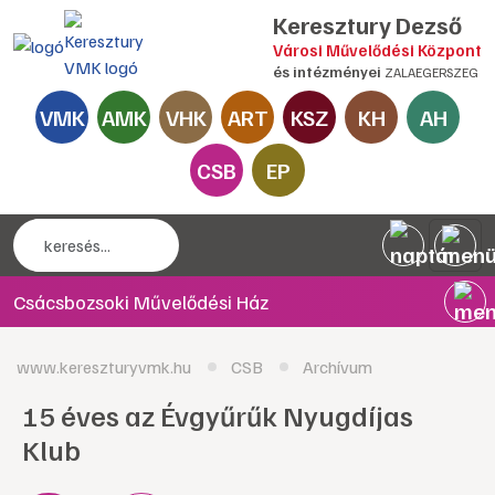
Keresztury Dezső
Városi Művelődési Központ
és intézményei
ZALAEGERSZEG
VMK
AMK
VHK
ART
KSZ
KH
AH
CSB
EP
Csácsbozsoki Művelődési Ház
www.kereszturyvmk.hu
CSB
Archívum
15 éves az Évgyűrűk Nyugdíjas
Klub