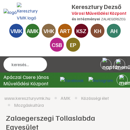
Keresztury Dezső
Városi Művelődési Központ
és intézményei
ZALAEGERSZEG
VMK
AMK
VHK
ART
KSZ
KH
AH
CSB
EP
Apáczai Csere János
Művelődési Központ
www.kereszturyvmk.hu
AMK
Közösségi élet
Mozgáskultúra
Zalaegerszegi Tollaslabda
Egyesület