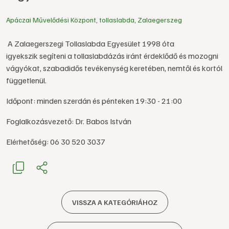
Apáczai Művelődési Központ
,
tollaslabda
,
Zalaegerszeg
A Zalaegerszegi Tollaslabda Egyesület 1998 óta
igyekszik segíteni a tollaslabdázás iránt érdeklődő és mozogni
vágyókat, szabadidős tevékenység keretében, nemtől és kortól
függetlenül.
Időpont: minden szerdán és pénteken 19:30 - 21:00
Foglalkozásvezető: Dr. Babos István
Elérhetőség: 06 30 520 3037
VISSZA A KATEGÓRIÁHOZ