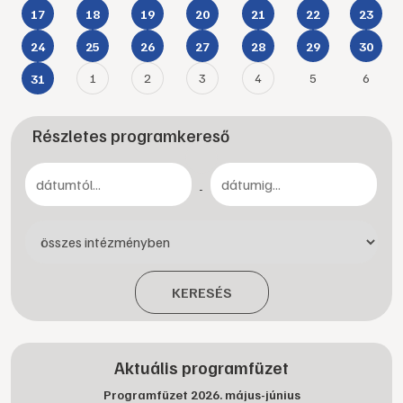
17
18
19
20
21
22
23
24
25
26
27
28
29
30
1
2
3
4
5
6
31
Részletes programkereső
-
KERESÉS
Aktuális programfüzet
Programfüzet 2026. május-június