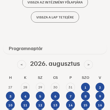
VISSZA AZ INTÉZMÉNY FŐLAPJÁRA
VISSZA A LAP TETEJÉRE
Programnaptár
2026. augusztus
<
>
H
K
SZ
CS
P
SZO
V
27
28
29
30
31
1
2
3
4
5
6
7
8
9
10
11
12
13
14
15
16