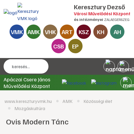
Keresztury Dezső
Városi Művelődési Központ
és intézményei
ZALAEGERSZEG
VMK
AMK
VHK
ART
KSZ
KH
AH
CSB
EP
Apáczai Csere János
Művelődési Központ
www.kereszturyvmk.hu
AMK
Közösségi élet
Mozgáskultúra
Ovis Modern Tánc